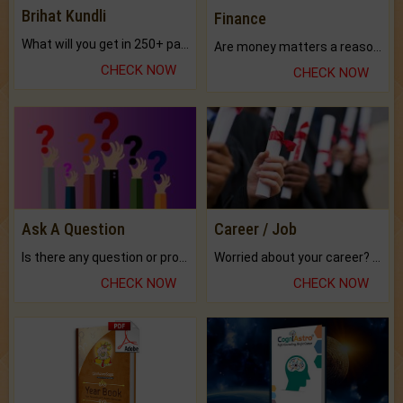
Brihat Kundli
Finance
What will you get in 250+ pages Colored Brihat Kundli.
Are money matters a reason for the dark-circles under your eyes?
CHECK NOW
CHECK NOW
Ask A Question
Career / Job
Is there any question or problem lingering.
Worried about your career? don't know what is.
CHECK NOW
CHECK NOW