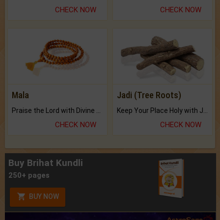
CHECK NOW
CHECK NOW
Mala
Jadi (Tree Roots)
Praise the Lord with Divine Energies of Mala.
Keep Your Place Holy with Jadi.
CHECK NOW
CHECK NOW
Buy Brihat Kundli
250+ pages
BUY NOW