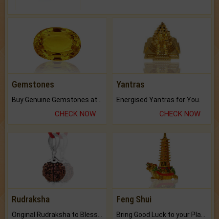
Gemstones
Yantras
Buy Genuine Gemstones at Best Prices.
Energised Yantras for You.
CHECK NOW
CHECK NOW
Rudraksha
Feng Shui
Original Rudraksha to Bless Your Way.
Bring Good Luck to your Place with Feng Shui.