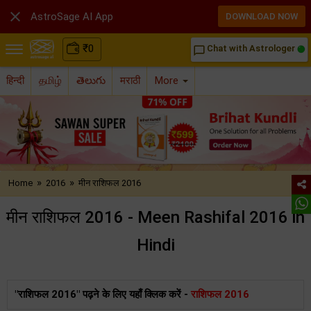

AstroSage AI App
DOWNLOAD NOW
₹
0
Chat with Astrologer
chat_bubble_outline
हिन्दी
தமிழ்
తెలుగు
मराठी
More
»
»
Home
2016
मीन राशिफल 2016
मीन राशिफल 2016 - Meen Rashifal 2016 in
Hindi
"राशिफल 2016" पढ़ने के लिए यहाँ क्लिक करें -
राशिफल 2016