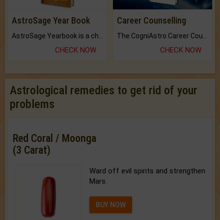
AstroSage Year Book
Career Counselling
AstroSage Yearbook is a channel to fulfill your dreams and destiny.
The CogniAstro Career Counselling Report is the most comprehensive report available on this topic.
CHECK NOW
CHECK NOW
Astrological remedies to get rid of your
problems
Red Coral / Moonga
(3 Carat)
Ward off evil spirits and strengthen
Mars.
BUY NOW