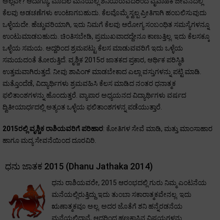
ಅಲ್ಲವೇ? ಆದಾಗ್ಯೂ, ಮೊದಲ ಮನೆಯಲ್ಲಿ ಶನಿಯಿರುವದರಿಂದ ವೈವಾಹಿಕ ಜೀವನದಲ್ಲಿ
ಕೆಲವು ಅಡಚಣೆಗಳು ಉಂಟಾಗಬಹುದು. ಕೆಲವೊಮ್ಮೆ ಸ್ವಲ್ಪ ಪ್ರೀತಿಗಾಗಿ ಹಂಬಲಿಸುವುದು
ಒಳ್ಳೆಯದೇ. ಹೆಚ್ಚುವರಿಯಾಗಿ, ಇದು ನಿಮಗೆ ಕೆಲವು ಆರೋಗ್ಯ ಸಂಬಂಧಿತ ಸಮಸ್ಯೆಗಳನ್ನೂ
ಉಂಟುಮಾಡಬಹುದು. ಚಿಂತಿಸಬೇಡಿ, ಪ್ರಮುಖವಾದದ್ದೇನೂ ಕಾಣುತ್ತಿಲ್ಲ. ಇದು ಕೆಲಸಕ್ಕೂ
ಒಳ್ಳೆಯ ಸಮಯ. ಆದ್ದರಿಂದ ಶ್ರಮಪಟ್ಟು ಕೆಲಸ ಮಾಡುವವರಿಗೆ ಇದು ಒಳ್ಳೆಯ
ಸಮಯದಂತೆ ತೋರುತ್ತಿದೆ. ವೃಶ್ಚಿಕ 2015ರ ಜಾತಕದ ಪ್ರಕಾರ, ಆರ್ಥಿಕ ಪರಿಸ್ಥಿತಿ
ಉತ್ತಮವಾಗಿರುತ್ತದೆ. ನೀವು ಶಾಪಿಂಗ್ ಮಾಡಬೇಕಾದ ಎಲ್ಲಾ ವಸ್ತುಗಳನ್ನು ಪಟ್ಟಿ ಮಾಡಿ.
ಮತ್ತೊಂದೆಡೆ, ವಿದ್ಯಾರ್ಥಿಗಳು ಶ್ರಮವಹಿಸಿ ಕೆಲಸ ಮಾಡಿದ ನಂತರ ಧನಾತ್ಮಕ
ಫಲಿತಾಂಶಗಳನ್ನು ಹೊಂದುತ್ತರೆ. ವ್ಯಾಪಾರ ಅಧ್ಯಯನದ ವಿದ್ಯಾರ್ಥಿಗಳು ವರ್ಷದ
ದ್ವಿತೀಯಾರ್ಧದಲ್ಲಿ ಅತ್ಯಂತ ಒಳ್ಳೆಯ ಫಲಿತಾಂಶಗಳನ್ನ ಪಡೆಯುತ್ತಾರೆ.
2015ರಲ್ಲಿ ವೃಶ್ಚಿಕ ರಾಶಿಯವರಿಗೆ ಪರಿಹಾರ
: ಕೋತಿಗಳ ಸೇವೆ ಮಾಡಿ, ಮತ್ತು ಮಾಂಸಾಹಾರ
ಹಾಗೂ ಮದ್ಯ ಸೇವನೆಯಿಂದ ದೂರವಿರಿ.
ಧನು ಜಾತಕ 2015 (Dhanu Jathaka 2014)
ಧನು ರಾಶಿಯವರೇ, 2015 ಆರಂಭದಲ್ಲಿ ಗುರು ನಿಮ್ಮ ಎಂಟನೆಯ
ಮನೆಯಲ್ಲಿರುತ್ತಿದ್ದು ಇದು ತುಂಬಾ ಸಕಾರಾತ್ಮಕವೇನಲ್ಲ. ಇದು
ಋಣಾತ್ಮಕವೂ ಅಲ್ಲ. ಅದರ ಜೊತೆಗೆ ಶನಿ ಹನ್ನೆರಡನೆಯ
ಮನೆಯಲ್ಲಿದ್ದಾನೆ, ಆದ್ದರಿಂದ ಹಣಕಾಸಿನ ವಿಷಯಗಳನ್ನು