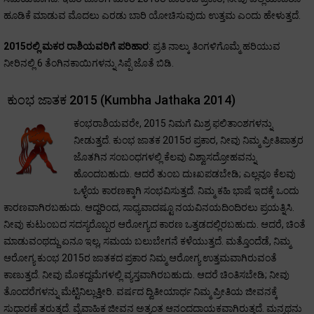
ಹೂಡಿಕೆ ಮಾಡುವ ಮೊದಲು ಎರಡು ಬಾರಿ ಯೋಚಿಸುವುದು ಉತ್ತಮ ಎಂದು ಹೇಳುತ್ತದೆ.
2015ರಲ್ಲಿ ಮಕರ ರಾಶಿಯವರಿಗೆ ಪರಿಹಾರ
: ಪ್ರತಿ ನಾಲ್ಕು ತಿಂಗಳಿಗೊಮ್ಮೆ ಹರಿಯುವ
ನೀರಿನಲ್ಲಿ 6 ತೆಂಗಿನಕಾಯಿಗಳನ್ನು ಸಿಪ್ಪೆ ಜೊತೆ ಬಿಡಿ.
ಕುಂಭ ಜಾತಕ 2015 (Kumbha Jathaka 2014)
ಕಂಭರಾಶಿಯವರೇ, 2015 ನಿಮಗೆ ಮಿಶ್ರ ಫಲಿತಾಂಶಗಳನ್ನು
ನೀಡುತ್ತದೆ. ಕುಂಭ ಜಾತಕ 2015ರ ಪ್ರಕಾರ, ನೀವು ನಿಮ್ಮ ಪ್ರೀತಿಪಾತ್ರರ
ಜೊತಗಿನ ಸಂಬಂಧಗಳಲ್ಲಿ ಕೆಲವು ವಿಶ್ವಾಸದ್ರೋಹವನ್ನು
ಹೊಂದಬಹುದು. ಆದರೆ ತುಂಬ ದುಃಖಪಡಬೇಡಿ; ಎಲ್ಲವೂ ಕೆಲವು
ಒಳ್ಳೆಯ ಕಾರಣಕ್ಕಾಗಿ ಸಂಭವಿಸುತ್ತದೆ. ನಿಮ್ಮ ಕಹಿ ಭಾಷೆ ಇದಕ್ಕೆ ಒಂದು
ಕಾರಣವಾಗಿರಬಹುದು. ಆದ್ದರಿಂದ, ಸಾಧ್ಯವಾದಷ್ಟೂ ನಯವಿನಯದಿಂದಿರಲು ಪ್ರಯತ್ನಿಸಿ.
ನೀವು ಕುಟುಂಬದ ಸದಸ್ಯರೊಬ್ಬರ ಆರೋಗ್ಯದ ಕಾರಣ ಒತ್ತಡದಲ್ಲಿರಬಹುದು. ಆದರೆ, ಚಿಂತೆ
ಮಾಡುವಂಥದ್ದು ಏನೂ ಇಲ್ಲ, ಸಮಯ ಬಲುಬೇಗನೆ ಕಳೆಯುತ್ತದೆ. ಮತ್ತೊಂದೆಡೆ, ನಿಮ್ಮ
ಆರೋಗ್ಯ ಕುಂಭ 2015ರ ಜಾತಕದ ಪ್ರಕಾರ ನಿಮ್ಮ ಆರೋಗ್ಯ ಉತ್ತಮವಾಗಿರುವಂತೆ
ಕಾಣುತ್ತದೆ. ನೀವು ಮೊಕದ್ದಮೆಗಳಲ್ಲಿ ವ್ಯಸ್ತವಾಗಿರಬಹುದು. ಆದರೆ ಚಿಂತಿಸಬೇಡಿ; ನೀವು
ತೊಂದರೆಗಳನ್ನು ಮೆಟ್ಟಿನಿಲ್ಲುತ್ತೀರಿ. ವರ್ಷದ ದ್ವಿತೀಯಾರ್ಧ ನಿಮ್ಮ ಪ್ರೀತಿಯ ಜೀವನಕ್ಕೆ
ಸುಧಾರಣೆ ತರುತ್ತದೆ. ವೈವಾಹಿಕ ಜೀವನ ಅತ್ಯಂತ ಆನಂದದಾಯಕವಾಗಿರುತ್ತದೆ. ಮನ್ಮಥನು