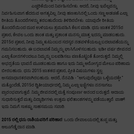
ಎಚ್ಚರಿಕೆಯಿಂದ ನಿರ್ವಹಿಸಬೇಕು. ಆದರೆ, ನೀವು ಇವೆಲ್ಲವನ್ನು
ನಿರ್ವಹಿಸುವಾಗ ಹೆದರುವ ಅಗತ್ಯವಿಲ್ಲ. ನೀವು ಹಣಕಾಸಿನಲ್ಲಿ ಒಂದು ಸಣ್ಣ ಅಡಚಣೆ ಎಲ್ಲಾ
ರೀತಿಯ ತೊಂದರೆಗಳನ್ನು ತರಬಹುದೆಂದು ತಿಳಿದಿರಬೇಕು. ಯಾವುದೇ ರೀತಿಯ
ತೊಂದರೆಯಿಂದ ದೂರ ಉಳಿಯಲು ಶ್ರಮವಹಿಸಿ ಕೆಲಸ ಮಾಡಿ. ಧನು ಜಾತಕ 2015ರ
ಪ್ರಕಾರ, ಕೇವಲ ಒಂದು ಶಾಂತ ಮತ್ತು ಪ್ರಶಾಂತ ಮನಸ್ಸು ಮಾತ್ರ ಇದನ್ನು ಮಾಡಬಹುದು.
2015ರ ಪ್ರಕಾರ, ನೀವು ನಿಮ್ಮ ಕುಟುಂಬದ ಸದಸ್ಯರ ನಡವಳಿಕೆಯಲ್ಲೂ ಬದಲಾವಣೆಯನ್ನು
ಗಮನಿಸಬಹುದು. ಈ ಬದಲಾವಣೆ ನಿಮ್ಮನ್ನು ಘಾಸಿಗೊಳಿಸಬಹುದು. ಇಡೀ ವರ್ಷ ಜೀವನದ
ಎಲ್ಲಾ ಕೋನಗಳಿಂದಲೂ ನಿಮ್ಮನ್ನು ಬಲಪಡಿಸಲು ಪಣತೊಟ್ಟಂತೆ ತೋರುತ್ತದೆ. ನಿಮ್ಮಲ್ಲಿ
ಅಭದ್ರತೆಯ ಭಾವನೆ ಮೂಡಬಹುದು ಹಾಗೂ ಇದು ನಿಮ್ಮ ಆರೋಗ್ಯದ ಮೇಲೂ ಪರಿಣಾಮ
ಬೀರಬಹುದು. ಧನು 2015 ಜಾತಕದ ಪ್ರಕಾರ, ಪ್ರೀತಿ ವಿಷಯಗಳೂ ಸ್ವಲ್ಪ
ಅಸಮಾಧಾನಕರವಾಗಿರಬಹುದು. ಆದರೆ, ನೆನಪಿಡಿ - "ಆಗುವುದೆಲ್ಲವೂ ಒಳ್ಳೆಯದಕ್ಕೇ."
ಮತ್ತೊಂದೆಡೆ, 2015ರ ದ್ವಿತೀಯಾರ್ಧದಲ್ಲಿ, ನಿಮ್ಮ ಎಲ್ಲಾ ಇಚ್ಛೆಗಳೂ ನನಸಾಗಲು
ಪ್ರಾರಂಭವಾಗುತ್ತವೆ. ನಿಮ್ಮ ಜೀವನದಲ್ಲಿ ಮತ್ತೆ ಸಂಪೂರ್ಣ ಆನಂದ ಬರುತ್ತದೆ. ಆದಾಯ
ಸುಧಾರಿಸುತ್ತದೆ ಮತ್ತು ವಿದ್ಯಾರ್ಥಿಗಳು ಉತ್ತಮ ಫಲಿತಾಂಶಗಳನ್ನು ಪಡೆಯುತ್ತಾರೆ. ವಾಹ್!
ಇದು ನಿಮಗೆ ಸಾಕಷ್ಟು ಸಾಹಸಮಯ ಸವಾರಿ.
2015 ರಲ್ಲಿ ಧನು ರಾಶಿಯವರಿಗೆ ಪರಿಹಾರ
: ಒಂದು ದೇವಾಲಯದಲ್ಲಿ ತುಪ್ಪ ಮತ್ತು
ಆಲೂಗೆಡ್ಡೆ ದಾನ ಮಾಡಿ.