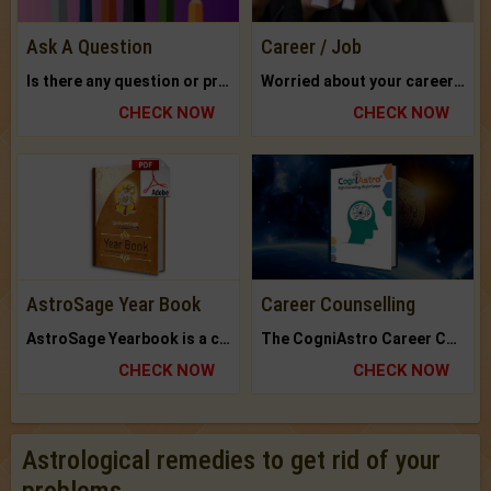
Ask A Question
Career / Job
Is there any question or problem lingering.
Worried about your career? don't know what is.
CHECK NOW
CHECK NOW
AstroSage Year Book
Career Counselling
AstroSage Yearbook is a channel to fulfill your dreams and destiny.
The CogniAstro Career Counselling Report is the most comprehensive report available on this topic.
CHECK NOW
CHECK NOW
Astrological remedies to get rid of your
problems