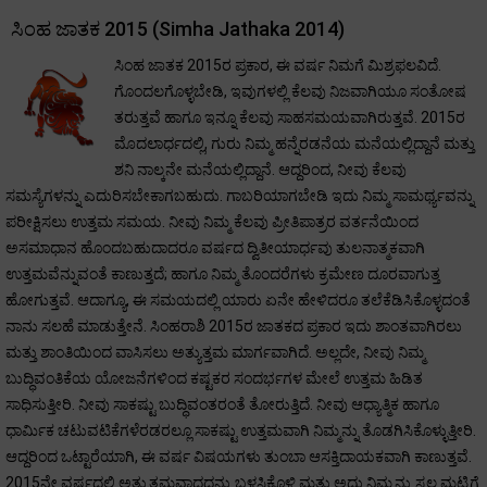
ಸಿಂಹ ಜಾತಕ 2015 (Simha Jathaka 2014)
ಸಿಂಹ ಜಾತಕ 2015ರ ಪ್ರಕಾರ, ಈ ವರ್ಷ ನಿಮಗೆ ಮಿಶ್ರಫಲವಿದೆ.
ಗೊಂದಲಗೊಳ್ಳಬೇಡಿ, ಇವುಗಳಲ್ಲಿ ಕೆಲವು ನಿಜವಾಗಿಯೂ ಸಂತೋಷ
ತರುತ್ತವೆ ಹಾಗೂ ಇನ್ನೂ ಕೆಲವು ಸಾಹಸಮಯವಾಗಿರುತ್ತವೆ. 2015ರ
ಮೊದಲಾರ್ಧದಲ್ಲಿ, ಗುರು ನಿಮ್ಮ ಹನ್ನೆರಡನೆಯ ಮನೆಯಲ್ಲಿದ್ದಾನೆ ಮತ್ತು
ಶನಿ ನಾಲ್ಕನೇ ಮನೆಯಲ್ಲಿದ್ದಾನೆ. ಆದ್ದರಿಂದ, ನೀವು ಕೆಲವು
ಸಮಸ್ಯೆಗಳನ್ನು ಎದುರಿಸಬೇಕಾಗಬಹುದು. ಗಾಬರಿಯಾಗಬೇಡಿ ಇದು ನಿಮ್ಮ ಸಾಮರ್ಥ್ಯವನ್ನು
ಪರೀಕ್ಷಿಸಲು ಉತ್ತಮ ಸಮಯ. ನೀವು ನಿಮ್ಮ ಕೆಲವು ಪ್ರೀತಿಪಾತ್ರರ ವರ್ತನೆಯಿಂದ
ಅಸಮಾಧಾನ ಹೊಂದಬಹುದಾದರೂ ವರ್ಷದ ದ್ವಿತೀಯಾರ್ಧವು ತುಲನಾತ್ಮಕವಾಗಿ
ಉತ್ತಮವೆನ್ನುವಂತೆ ಕಾಣುತ್ತದೆ; ಹಾಗೂ ನಿಮ್ಮ ತೊಂದರೆಗಳು ಕ್ರಮೇಣ ದೂರವಾಗುತ್ತ
ಹೋಗುತ್ತವೆ. ಆದಾಗ್ಯೂ, ಈ ಸಮಯದಲ್ಲಿ ಯಾರು ಏನೇ ಹೇಳಿದರೂ ತಲೆಕೆಡಿಸಿಕೊಳ್ಳದಂತೆ
ನಾನು ಸಲಹೆ ಮಾಡುತ್ತೇನೆ. ಸಿಂಹರಾಶಿ 2015ರ ಜಾತಕದ ಪ್ರಕಾರ ಇದು ಶಾಂತವಾಗಿರಲು
ಮತ್ತು ಶಾಂತಿಯಿಂದ ವಾಸಿಸಲು ಅತ್ಯುತ್ತಮ ಮಾರ್ಗವಾಗಿದೆ. ಅಲ್ಲದೇ, ನೀವು ನಿಮ್ಮ
ಬುದ್ಧಿವಂತಿಕೆಯ ಯೋಜನೆಗಳಿಂದ ಕಷ್ಟಕರ ಸಂದರ್ಭಗಳ ಮೇಲೆ ಉತ್ತಮ ಹಿಡಿತ
ಸಾಧಿಸುತ್ತೀರಿ. ನೀವು ಸಾಕಷ್ಟು ಬುದ್ಧಿವಂತರಂತೆ ತೋರುತ್ತಿದೆ. ನೀವು ಆಧ್ಯಾತ್ಮಿಕ ಹಾಗೂ
ಧಾರ್ಮಿಕ ಚಟುವಟಿಕೆಗಳೆರಡರಲ್ಲೂ ಸಾಕಷ್ಟು ಉತ್ತಮವಾಗಿ ನಿಮ್ಮನ್ನು ತೊಡಗಿಸಿಕೊಳ್ಳುತ್ತೀರಿ.
ಆದ್ದರಿಂದ ಒಟ್ಟಾರೆಯಾಗಿ, ಈ ವರ್ಷ ವಿಷಯಗಳು ತುಂಬಾ ಆಸಕ್ತಿದಾಯಕವಾಗಿ ಕಾಣುತ್ತವೆ.
2015ನೇ ವರ್ಷದಲ್ಲಿ ಅತ್ಯುತ್ತಮವಾದದ್ದನ್ನು ಬಳಸಿಕೊಳ್ಳಿ ಮತ್ತು ಅದು ನಿಮ್ಮನ್ನು ಸ್ವಲ್ಪ ಮಟ್ಟಿಗೆ