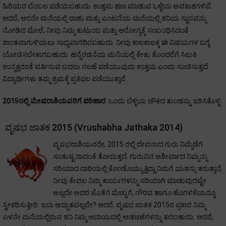
ಹಿರಿಯರ ಬೆಂಬಲ ಪಡೆಯಬಹುದು. ಉತ್ತಮ ಹಣ ಮಾಡುವ ಒಳ್ಳೆಯ ಅವಕಾಶಗಳಿವೆ.
ಆದರೆ, ಆರನೇ ಮನೆಯಲ್ಲಿ ರಾಹು ಮತ್ತು ಎಂಟನೆಯ ಮನೆಯಲ್ಲಿ ಶನಿಯ ಸ್ಥಾನವನ್ನು
ನೋಡಿದ ಮೇಲೆ, ನೀವು ನಿಮ್ಮ ಕುಟುಂಬ ಮತ್ತು ಆರೋಗ್ಯಕ್ಕೆ ಸಂಬಂಧಿಸಿದಂತೆ
ಶಾಂತವಾಗುಳಿಯಲು ಸಾಧ್ಯವಾಗದಿರಬಹುದು. ನೀವು ಕಾಲಕಾಲಕ್ಕ ಈ ವಿಷಯಗಳ ಬಗ್ಗೆ
ಯೋಚಿಸಬೇಕಾಗಬಹುದು. ಹನ್ನೆರಡನೆಯ ಮನೆಯಲ್ಲಿ ಕೇತು ತೊಂದರೆಗೆ ಸಿಲುಕಿ
ಉನ್ಮತ್ತರಂತೆ ವರ್ತಿಸುವ ಬದಲು ಸಲಹೆ ಪಡೆಯುವುದು ಉತ್ತಮ ಎಂದು ಸೂಚಿಸುತ್ತದೆ.
ವಿದ್ಯಾರ್ಥಿಗಳು ತಮ್ಮ ಶ್ರಮಕ್ಕೆ ಪ್ರತಿಫಲ ಪಡೆಯುತ್ತಾರೆ.
2015ರಲ್ಲಿ ಮೇಷರಾಶಿಯವರಿಗೆ ಪರಿಹಾರ
: ಒಂದು ಬೆಳ್ಳಿಯ ಚೌಕದ ತುಂಡನ್ನು ಇರಿಸಿಕೊಳ್ಳಿ.
ವೃಷಭ ಜಾತಕ 2015 (Vrushabha Jathaka 2014)
ವೃಷಭರಾಶಿಯವರೇ, 2015 ರಲ್ಲಿ ದೇವನಾದ ಗುರು ನಿಮ್ಮೆಡೆಗೆ
ಸಂತುಷ್ಟನಾದಂತೆ ತೋರುತ್ತದೆ. ಗುರುವಿನ ಆಶೀರ್ವಾದ ನಿಮ್ಮನ್ನು
ಸರಿಯಾದ ದಾರಿಯಲ್ಲಿ ಕೊಂಡೊಯ್ಯುತ್ತಿದ್ದು ನಿಮಗೆ ಯಶಸ್ಸು ತರುತ್ತಾನೆ.
ನೀವು ಕೇವಲ ನಿಮ್ಮ ಕಾರ್ಯಗಳನ್ನು ಸರಿಯಾಗಿ ಮಾಡುವುದಷ್ಟೇ
ಅಲ್ಲದೇ ಅದರ ಜೊತೆಗೆ ಮೆಚ್ಚುಗೆ, ಗೌರವ ಹಾಗೂ ಹೊಗಳಿಕೆಯನ್ನೂ
ಸ್ವೀಕರಿಸುತ್ತೀರಿ. ಇದು ಅದ್ಭುತವಲ್ಲವೇ? ಆದರೆ, ವೃಷಭ ಜಾತಕ 2015ರ ಪ್ರಕಾರ ನಿಮ್ಮ
ಏಳನೇ ಮನೆಯಲ್ಲಿರುವ ಶನಿ ನಿಮ್ಮ ಆದಾಯದಲ್ಲಿ ಅಡಚಣೆಗಳನ್ನು ತರಬಹುದು. ಆದರೆ,