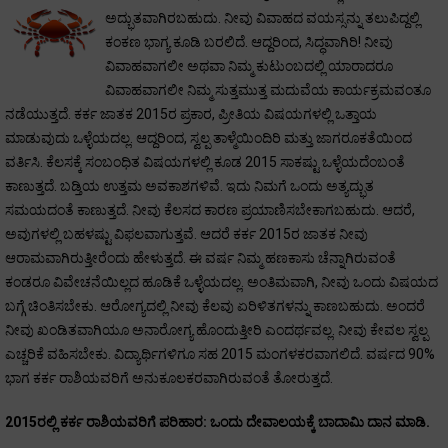
ಅದ್ಭುತವಾಗಿರಬಹುದು. ನೀವು ವಿವಾಹದ ವಯಸ್ಸನ್ನು ತಲುಪಿದ್ದಲ್ಲಿ
ಕಂಕಣ ಭಾಗ್ಯ ಕೂಡಿ ಬರಲಿದೆ. ಆದ್ದರಿಂದ, ಸಿದ್ಧವಾಗಿರಿ! ನೀವು
ವಿವಾಹವಾಗಲೀ ಅಥವಾ ನಿಮ್ಮ ಕುಟುಂಬದಲ್ಲಿ ಯಾರಾದರೂ
ವಿವಾಹವಾಗಲೀ ನಿಮ್ಮ ಸುತ್ತಮುತ್ತ ಮದುವೆಯ ಕಾರ್ಯಕ್ರಮವಂತೂ
ನಡೆಯುತ್ತದೆ. ಕರ್ಕ ಜಾತಕ 2015ರ ಪ್ರಕಾರ, ಪ್ರೀತಿಯ ವಿಷಯಗಳಲ್ಲಿ ಒತ್ತಾಯ
ಮಾಡುವುದು ಒಳ್ಳೆಯದಲ್ಲ. ಆದ್ದರಿಂದ, ಸ್ವಲ್ಪ ತಾಳ್ಮೆಯಿಂದಿರಿ ಮತ್ತು ಜಾಗರೂಕತೆಯಿಂದ
ವರ್ತಿಸಿ. ಕೆಲಸಕ್ಕೆ ಸಂಬಂಧಿತ ವಿಷಯಗಳಲ್ಲಿ ಕೂಡ 2015 ಸಾಕಷ್ಟು ಒಳ್ಳೆಯದೆಂಬಂತೆ
ಕಾಣುತ್ತದೆ. ಬಡ್ತಿಯ ಉತ್ತಮ ಅವಕಾಶಗಳಿವೆ. ಇದು ನಿಮಗೆ ಒಂದು ಅತ್ಯದ್ಭುತ
ಸಮಯದಂತೆ ಕಾಣುತ್ತದೆ. ನೀವು ಕೆಲಸದ ಕಾರಣ ಪ್ರಯಾಣಿಸಬೇಕಾಗಬಹುದು. ಆದರೆ,
ಅವುಗಳಲ್ಲಿ ಬಹಳಷ್ಟು ವಿಫಲವಾಗುತ್ತವೆ. ಆದರೆ ಕರ್ಕ 2015ರ ಜಾತಕ ನೀವು
ಆರಾಮವಾಗಿರುತ್ತೀರೆಂದು ಹೇಳುತ್ತದೆ. ಈ ವರ್ಷ ನಿಮ್ಮ ಹಣಕಾಸು ಚೆನ್ನಾಗಿರುವಂತೆ
ಕಂಡರೂ ವಿವೇಚನೆಯಿಲ್ಲದ ಹೂಡಿಕೆ ಒಳ್ಳೆಯದಲ್ಲ. ಅಂತಿಮವಾಗಿ, ನೀವು ಒಂದು ವಿಷಯದ
ಬಗ್ಗೆ ಚಿಂತಿಸಬೇಕು. ಆರೋಗ್ಯದಲ್ಲಿ ನೀವು ಕೆಲವು ಏರಿಳಿತಗಳನ್ನು ಕಾಣಬಹುದು. ಅಂದರೆ
ನೀವು ಖಂಡಿತವಾಗಿಯೂ ಅನಾರೋಗ್ಯ ಹೊಂದುತ್ತೀರಿ ಎಂದರ್ಥವಲ್ಲ. ನೀವು ಕೇವಲ ಸ್ವಲ್ಪ
ಎಚ್ಚರಿಕೆ ವಹಿಸಬೇಕು. ವಿದ್ಯಾರ್ಥಿಗಳಿಗೂ ಸಹ 2015 ಮಂಗಳಕರವಾಗಲಿದೆ. ವರ್ಷದ 90%
ಭಾಗ ಕರ್ಕ ರಾಶಿಯವರಿಗೆ ಅನುಕೂಲಕರವಾಗಿರುವಂತೆ ತೋರುತ್ತದೆ.
2015ರಲ್ಲಿ ಕರ್ಕ ರಾಶಿಯವರಿಗೆ ಪರಿಹಾರ
: ಒಂದು ದೇವಾಲಯಕ್ಕೆ ಬಾದಾಮಿ ದಾನ ಮಾಡಿ.