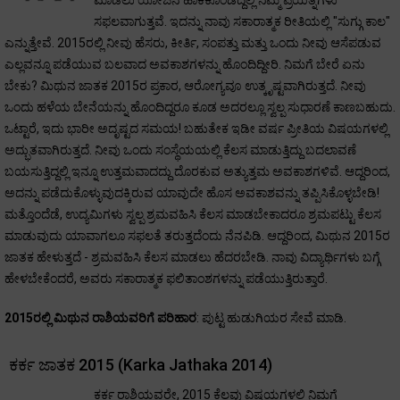
ಮಾಡಲು ಯೋಜನೆ ಹಾಕಿಕೊಂಡಿದ್ದಲ್ಲಿ ನಿಮ್ಮ ಪ್ರಯತ್ನಗಳು
ಸಫಲವಾಗುತ್ತವೆ. ಇದನ್ನು ನಾವು ಸಕಾರಾತ್ಮಕ ರೀತಿಯಲ್ಲಿ "ಸುಗ್ಗು ಕಾಲ"
ಎನ್ನುತ್ತೇವೆ. 2015ರಲ್ಲಿ ನೀವು ಹೆಸರು, ಕೀರ್ತಿ, ಸಂಪತ್ತು ಮತ್ತು ಒಂದು ನೀವು ಆಸೆಪಡುವ
ಎಲ್ಲವನ್ನೂ ಪಡೆಯುವ ಬಲವಾದ ಅವಕಾಶಗಳನ್ನು ಹೊಂದಿದ್ದೀರಿ. ನಿಮಗೆ ಬೇರೆ ಏನು
ಬೇಕು? ಮಿಥುನ ಜಾತಕ 2015ರ ಪ್ರಕಾರ, ಆರೋಗ್ಯವೂ ಉತ್ಕೃಷ್ಟವಾಗಿರುತ್ತದೆ. ನೀವು
ಒಂದು ಹಳೆಯ ಬೇನೆಯನ್ನು ಹೊಂದಿದ್ದರೂ ಕೂಡ ಅದರಲ್ಲೂ ಸ್ವಲ್ಪ ಸುಧಾರಣೆ ಕಾಣಬಹುದು.
ಒಟ್ಟಾರೆ, ಇದು ಭಾರೀ ಅದೃಷ್ಟದ ಸಮಯ! ಬಹುತೇಕ ಇಡೀ ವರ್ಷ ಪ್ರೀತಿಯ ವಿಷಯಗಳಲ್ಲಿ
ಅದ್ಭುತವಾಗಿರುತ್ತದೆ. ನೀವು ಒಂದು ಸಂಸ್ಥೆಯಯಲ್ಲಿ ಕೆಲಸ ಮಾಡುತ್ತಿದ್ದು ಬದಲಾವಣೆ
ಬಯಸುತ್ತಿದ್ದಲ್ಲಿ ಇನ್ನೂ ಉತ್ತಮವಾದದ್ದು ದೊರಕುವ ಅತ್ಯುತ್ತಮ ಅವಕಾಶಗಳಿವೆ. ಆದ್ದರಿಂದ,
ಅದನ್ನು ಪಡೆದುಕೊಳ್ಳುವುದಕ್ಕಿರುವ ಯಾವುದೇ ಹೊಸ ಅವಕಾಶವನ್ನು ತಪ್ಪಿಸಿಕೊಳ್ಳಬೇಡಿ!
ಮತ್ತೊಂದೆಡೆ, ಉದ್ಯಮಿಗಳು ಸ್ವಲ್ಪ ಶ್ರಮವಹಿಸಿ ಕೆಲಸ ಮಾಡಬೇಕಾದರೂ ಶ್ರಮಪಟ್ಟು ಕೆಲಸ
ಮಾಡುವುದು ಯಾವಾಗಲೂ ಸಫಲತೆ ತರುತ್ತದೆಂದು ನೆನಪಿಡಿ. ಆದ್ದರಿಂದ, ಮಿಥುನ 2015ರ
ಜಾತಕ ಹೇಳುತ್ತದೆ - ಶ್ರಮವಹಿಸಿ ಕೆಲಸ ಮಾಡಲು ಹೆದರಬೇಡಿ. ನಾವು ವಿದ್ಯಾರ್ಥಿಗಳು ಬಗ್ಗೆ
ಹೇಳಬೇಕೆಂದರೆ, ಅವರು ಸಕಾರಾತ್ಮಕ ಫಲಿತಾಂಶಗಳನ್ನು ಪಡೆಯುತ್ತಿರುತ್ತಾರೆ.
2015ರಲ್ಲಿ ಮಿಥುನ ರಾಶಿಯವರಿಗೆ ಪರಿಹಾರ
: ಪುಟ್ಟ ಹುಡುಗಿಯರ ಸೇವೆ ಮಾಡಿ.
ಕರ್ಕ ಜಾತಕ 2015 (Karka Jathaka 2014)
ಕರ್ಕ ರಾಶಿಯವರೇ, 2015 ಕೆಲವು ವಿಷಯಗಳಲ್ಲಿ ನಿಮಗೆ