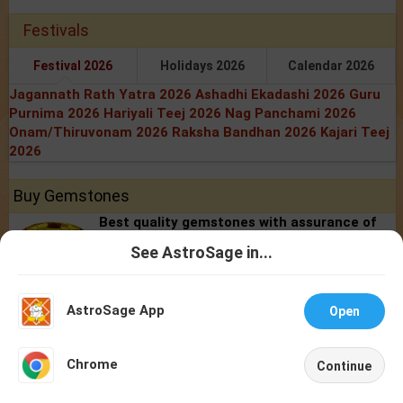
Festivals
Festival 2026
Holidays 2026
Calendar 2026
Jagannath Rath Yatra 2026
Ashadhi Ekadashi 2026
Guru
Purnima 2026
Hariyali Teej 2026
Nag Panchami 2026
Onam/Thiruvonam 2026
Raksha Bandhan 2026
Kajari Teej
2026
Buy Gemstones
Best quality gemstones with assurance of
AstroSage.com
See AstroSage in...
BUY NOW
Talk To
Chat With
Astrologer
Astrologer
Buy Yantras
AstroSage App
Open
Take advantage of Yantra with assurance of
NEW
AstroSage.com
Chrome
Continue
BUY NOW
Home
Shop
Call
Chat
Account