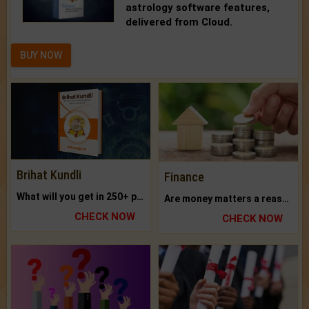
astrology software features,
delivered from Cloud.
BUY NOW
Brihat Kundli
Finance
What will you get in 250+ pages Colored Brihat Kundli.
Are money matters a reason for the dark-circles under your eyes?
CHECK NOW
CHECK NOW