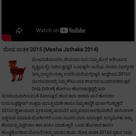
ಮೇಷ ಜಾತಕ 2015 (Mesha Jathaka 2014)
ಮೇಷರಾಶಿಯವರೇ, ದೇವನಾದ ಗುರು ನಿಮ್ಮ ಮೇಲೆ ಆಶೀರ್ವಾದ
ವೃಷ್ಟಿಯನ್ನೇ ಸುರಿಸುತ್ತಿದ್ದಾನೆ. ಒಂಬತ್ತನೇ ಮನೆಯ ದೇವನು (ಭಾಗ್ಯೇಶ)
ನಿಮ್ಮ ನಾಲ್ಕನೇ ಮತ್ತು ಐದನೇ ಮನೆಯಲ್ಲಿದ್ದಾನೆ. ಆದ್ದರಿಂದ, 2015ರ
ಮೊದಲಾರ್ಧದಲ್ಲಿ ನಿಮ್ಮ ಕೌಟುಂಬಿಕ ಜೀವನದ ಸುಂದರವಾಗಿರುತ್ತದೆ.
ನೀವು ವಿದೇಶಕ್ಕೆ ಹೋಗಲು ಹೆಣಗಾಡುತ್ತಿದ್ದಲ್ಲಿ ಇದು
ಸುಸಮಯವಾಗಿರುವಂತೆ ತೋರುತ್ತದೆ. ಹೊಸ ಕಾರು ಅಥವಾ ಮನೆ ಹೊಂದಲು
ಬಯಸುತ್ತಿದ್ದೀರಾ? ಉತ್ತಮ ಪ್ರಯತ್ನ ಮಾಡಿ ಹಾಗೂ ನಿಮ್ಮ ಹಾರೈಕೆ ಪೂರ್ಣಗೊಳ್ಳುತ್ತದೆ.
2015ರ ದ್ವಿತೀಯಾರ್ಧ ಪ್ರೀತಿ ಮತ್ತು ಮದುವೆಗೆ ಅದ್ಭುತವಾದ ಅವಧಿಯಾಗಿದೆ. ಮಗುವಿಗಾಗಿ
ಇಚ್ಛಿಸುವ ವಿವಾಹಿತ ಜೋಡಿಗಳಿಗೆ ಒಂದು ಸುಂದರ ಮಗು ಜನಿಸುತ್ತದೆ. ಉದ್ಯಮಿಗಳು ತಮ್ಮ
ಕೆಲಸವನ್ನು ವಿಸ್ತರಿಸಲು ಹಣ ಖರ್ಚು ಮಾಡುತ್ತಾರೆ. ಒಂದು ಹೊಸತಾದ ಹಾಗೂ
ಹೊಚ್ಚಹೊಸತಾದ ಯೋಜನೆಗಳನ್ನು ಮಾಡಬಹುದು. ಮೇಷ ಜಾತಕ 2015ರ ಪ್ರಕಾರ ನೀವು