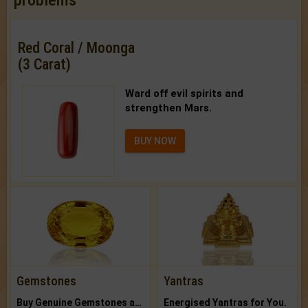
Red Coral / Moonga
(3 Carat)
Ward off evil spirits and
strengthen Mars.
BUY NOW
Gemstones
Yantras
Buy Genuine Gemstones at Best Prices.
Energised Yantras for You.