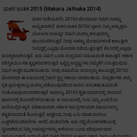
ಮಕರ ಜಾತಕ 2015 (Makara Jathaka 2014)
ಮಕರ ರಾಶಿಯವರೇ, 2015ರ ಮೊದಲಾರ್ಧ ನಿಮಗೆ ಸಾಕಷ್ಟು
ಅದ್ಭುತವಾಗಿದೆ. ಮಕರ ಜಾತಕ 2015ರ ಪ್ರಕಾರ, ನಿಮ್ಮ ಅತ್ಯುತ್ತಮ
ಯೋಜನಾ ಸಾಮರ್ಥ್ಯ ನಿಮಗೆ ಯಶಸ್ಸು ತರುವುದನ್ನು
ಮುಂದುವರಿಸುತ್ತದೆ. ನೀವು ಸಾಕಷ್ಟು ಮೇಧಾವಿಗಳಂತೆ ಕಾಣುತ್ತೀರಿ.
ನೀವಿದ್ದಲ್ಲಿ ಎಲ್ಲವೂ ಜೋರಾಗಿ ನಡೆಯುತ್ತಿರುತ್ತದೆ. ಕೆಲಸದಲ್ಲಿ ಎಲ್ಲವೂ
ಧನಾತ್ಮಕವಾಗಿರುತ್ತವೆ. ಇದು ನಿಮಗೆ ಒಂದು ಸಂಭ್ರಮದ ಸಮಯದಂತೆ ಕಾಣುತ್ತದೆ. ಆರ್ಥಿಕ
ಪರಿಸ್ಥಿತಿಯೂ ಸಹ ತೃಪ್ತಿಕರವಾಗಿರುತ್ತದೆ. ಇಷ್ಟೆಲ್ಲ ಅದೃಷ್ಟಗಳು ನಿಮ್ಮೆಡೆಗೆ ಬರುತ್ತಿರುವುದು
ನಿಮಗೆ ಅಚ್ಚರಿ ಮೂಡಿಸಬಹುದು. ನೀವು ಮದುವೆಯ ವಯಸ್ಸನ್ನು ತಲುಪಿದ್ದಲ್ಲಿ 2015ರ
ಮೊದಲಾರ್ಧ ಈ ವಿಷಯದಲ್ಲಿ ನಿಮಗೆ ಸ್ವಲ್ಪ ಸಹಾಯ ಮಾಡಬಹುದು. ವಿದ್ಯಾರ್ಥಿಗಳು ತಮ್ಮ
ಪ್ರತಿ ಪ್ರಯತ್ನದಲ್ಲೂ ಯಶಸ್ಸು ಪಡೆಯುವುದರಿಂದ ಅವರು ವಸಂತಋತುವಿನಂತೆ
ಸಂತೋಷಪೂರ್ಣವಾಗಿರುತ್ತಾರೆ. ಆದಾಗ್ಯೂ, 2015ರ ದ್ವಿತೀಯಾರ್ಧದಲ್ಲಿ, ಜೀವನದ
ಮಾರ್ಗದಲ್ಲಿ ತೊಂದರೆಗಳಿರಬಹುದು. ಆ ಸಮಯದಲ್ಲಿ, ಗುರು ನಿಮ್ಮ ಎಂಟನೆಯ
ಮನೆಯಲ್ಲಿರುತ್ತಾನೆ. ಪರಿಣಾಮವಾಗಿ, ಆರ್ಥಿಕ ಸಮಸ್ಯೆಗಳಿಂದಾಗಿ ವಿಷಯಗಳನ್ನು
ಕಷ್ಟಕರವಾದಂತೆ ತೋರುತ್ತವೆ. ಆದ್ದರಿಂದ, ನೀವು ಏನು ಮಾಡುವಾಗಲೂ
ಎಚ್ಚರಿಕೆಯಿಂದಿರಬೇಕು. ಆದರೆ, ಚಿಂತಿಸಬೇಡಿ. ಇದು ದಟ್ಟ ಮೋಡಗಳಡಿಯಲ್ಲಿ
ಸ್ಥಿರವಾಗಿರುವ ನಿಮ್ಮ ಸಾಮರ್ಥ್ಯಗಳನ್ನು ಅಳೆಯಲು ಒಂದು ಪರಿಪೂರ್ಣವಾದ
ಸಮಯವಾಗಿದೆ. ಇದರ ಜೊತೆಗೆ ಮಕರ 2015ರ ಜಾತಕದ ಪ್ರಕಾರ, ನೀವು ಎಲ್ಲಿಯಾದರೂ