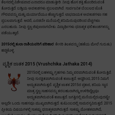
ಕೆಲಸದಲ್ಲಿ ವಿಶೇಷವಾದ ಏನಾದರೂ ಮಾಡುತ್ತೀರಿ. ನೀವು ಹೊಸ ಶಕ್ತಿ ಹೊಂದಿರುವಂತೆ
ತೋರುತ್ತಿದೆ. ಬಡ್ತಿಯ ಅವಕಾಶಗಳು ಪ್ರಬಲವಾಗಿವೆ. ಸಾರ್ವಜನಿಕ ಬೆಂಬಲದ ಜೊತೆ
ಗೌರವವನ್ನು ಮತ್ತು ಮರ್ಯಾದೆಯೂ ಹೆಚ್ಚಾಗುತ್ತದೆ. ಲಾಭದಾಯಕ ಅವಕಾಶಗಳೂ ಸಹ
ಪ್ರಬಲವಾಗುತ್ತವೆ. ಆದರೆ, ಎರಡನೇ ಮನೆಯಲ್ಲಿ ಶನಿಯಿರುವುದರಿಂದ ವೆಚ್ಚಗಳೂ
ಏರಬಹುದು. ನೀವು ಸ್ವಲ್ಪ ಜಿಪುಣರಾಗಬೇಕು. ವಿದ್ಯಾರ್ಥಿಗಳು ಧನಾತ್ಮಕ ಫಲಿತಾಂಶಗಳನ್ನು
ಪಡೆಯುತ್ತಾರೆ.
2015ರಲ್ಲಿ ತುಲಾ ರಾಶಿಯವರಿಗೆ ಪರಿಹಾರ
: ಕೇಸರಿ ತಿಲಕವನ್ನು (ಹಣೆಯ ಮೇಲೆ ಗುರುತು)
ಹಚ್ಚಿಕೊಳ್ಳಿ.
ವೃಶ್ಚಿಕ ಜಾತಕ 2015 (Vrushchika Jathaka 2014)
2015ರಲ್ಲಿ ಬಹಳಷ್ಟು ಗ್ರಹಗಳು ನಿಮ್ಮ ಪರವಾಗಿರುವಂತೆ ತೋರುತ್ತಿವೆ.
ನೀವು ಸುರಕ್ಷಿತವಾಗಿರುವಂತೆ ಕಾಣುತ್ತದೆ. ಆದ್ದರಿಂದ, 2015 ನಿಮಗೆ
ಅದ್ಭುತವಾಗಿರುತ್ತದೆ. ವೃಶ್ಚಿಕ ಜಾತಕ 2015ರ ಪ್ರಕಾರ, ಶನಿಯ ಸ್ಥಾನ
ಮಾತ್ರ ಸ್ವಲ್ಪ ಸಾಹಸವನ್ನು ತರಬಹುದಾಗಿದ್ದು ಉಳಿದಿದ್ದೆಲ್ಲವೂ
ಅದ್ಭುತವಾಗಿರುವಂತೆ ಕಾಣುತ್ತದೆ. ಜಗತ್ತಿನಲ್ಲಿ ಮನೆಯಲ್ಲಿರುವುದಷ್ಟೇ
ಅಲ್ಲದೇ ಒಂದು ಸಾಹಸವೂ ಮುಖ್ಯವಾಗಿರುತ್ತದೆ. ಕುಟುಂಬದಲ್ಲಿ ಸಾಮರಸ್ಯವಿರುತ್ತದೆ. 2015
ಪ್ರೀತಿಯ ವಿಷಯಗಳಲ್ಲಿ ಸಾಕಷ್ಟು ಧನಾತ್ಮಕವಾಗಿರುತ್ತದೆ. ಸಾಕಷ್ಟು ಮೋಹಕವಾಗಿದೆ,