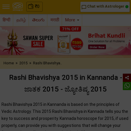
₹
0
Chat with Astrologer
chat_bubble_outline
हिन्दी
தமிழ்
తెలుగు
मराठी
More
»
»
Home
2015
Rashi Bhavishya..
Rashi Bhavishya 2015 in Kannanda -
ಜಾತಕ 2015 - ಜ್ಯೋತಿಷ್ಯ 2015
Rashi Bhavishya 2015 in Kannanda is based on the principles of
Vedic Astrology. This 2015 Rashi Bhavishya in Kannada tells you the
key to success and prosperity. Kannada horoscope for 2015, if used
properly, can provide you with suggestions that will change your