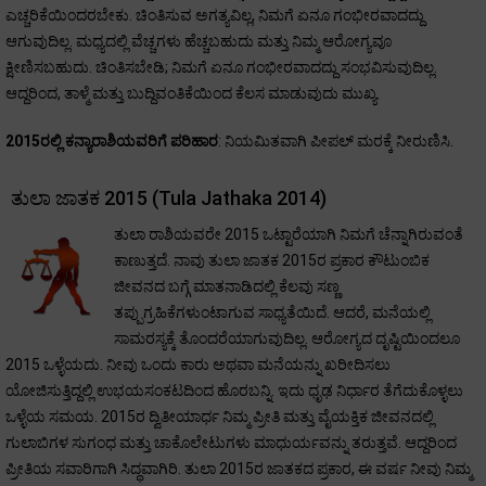
ಎಚ್ಚರಿಕೆಯಿಂದರಬೇಕು. ಚಿಂತಿಸುವ ಅಗತ್ಯವಿಲ್ಲ, ನಿಮಗೆ ಏನೂ ಗಂಭೀರವಾದದ್ದು
ಆಗುವುದಿಲ್ಲ. ಮಧ್ಯದಲ್ಲಿ ವೆಚ್ಚಗಳು ಹೆಚ್ಚಬಹುದು ಮತ್ತು ನಿಮ್ಮ ಆರೋಗ್ಯವೂ
ಕ್ಷೀಣಿಸಬಹುದು. ಚಿಂತಿಸಬೇಡಿ; ನಿಮಗೆ ಏನೂ ಗಂಭೀರವಾದದ್ದು ಸಂಭವಿಸುವುದಿಲ್ಲ.
ಆದ್ದರಿಂದ, ತಾಳ್ಮೆ ಮತ್ತು ಬುದ್ದಿವಂತಿಕೆಯಿಂದ ಕೆಲಸ ಮಾಡುವುದು ಮುಖ್ಯ.
2015ರಲ್ಲಿ ಕನ್ಯಾರಾಶಿಯವರಿಗೆ ಪರಿಹಾರ
: ನಿಯಮಿತವಾಗಿ ಪೀಪಲ್ ಮರಕ್ಕೆ ನೀರುಣಿಸಿ.
ತುಲಾ ಜಾತಕ 2015 (Tula Jathaka 2014)
ತುಲಾ ರಾಶಿಯವರೇ 2015 ಒಟ್ಟಾರೆಯಾಗಿ ನಿಮಗೆ ಚೆನ್ನಾಗಿರುವಂತೆ
ಕಾಣುತ್ತದೆ. ನಾವು ತುಲಾ ಜಾತಕ 2015ರ ಪ್ರಕಾರ ಕೌಟುಂಬಿಕ
ಜೀವನದ ಬಗ್ಗೆ ಮಾತನಾಡಿದಲ್ಲಿ ಕೆಲವು ಸಣ್ಣ
ತಪ್ಪುಗ್ರಹಿಕೆಗಳುಂಟಾಗುವ ಸಾಧ್ಯತೆಯಿದೆ. ಆದರೆ, ಮನೆಯಲ್ಲಿ
ಸಾಮರಸ್ಯಕ್ಕೆ ತೊಂದರೆಯಾಗುವುದಿಲ್ಲ. ಆರೋಗ್ಯದ ದೃಷ್ಟಿಯಿಂದಲೂ
2015 ಒಳ್ಳೆಯದು. ನೀವು ಒಂದು ಕಾರು ಅಥವಾ ಮನೆಯನ್ನು ಖರೀದಿಸಲು
ಯೋಜಿಸುತ್ತಿದ್ದಲ್ಲಿ ಉಭಯಸಂಕಟದಿಂದ ಹೊರಬನ್ನಿ. ಇದು ಧೃಢ ನಿರ್ಧಾರ ತೆಗೆದುಕೊಳ್ಳಲು
ಒಳ್ಳೆಯ ಸಮಯ. 2015ರ ದ್ವಿತೀಯಾರ್ಧ ನಿಮ್ಮ ಪ್ರೀತಿ ಮತ್ತು ವೈಯಕ್ತಿಕ ಜೀವನದಲ್ಲಿ
ಗುಲಾಬಿಗಳ ಸುಗಂಧ ಮತ್ತು ಚಾಕೊಲೇಟುಗಳು ಮಾಧುರ್ಯವನ್ನು ತರುತ್ತವೆ. ಆದ್ದರಿಂದ
ಪ್ರೀತಿಯ ಸವಾರಿಗಾಗಿ ಸಿದ್ಧವಾಗಿರಿ. ತುಲಾ 2015ರ ಜಾತಕದ ಪ್ರಕಾರ, ಈ ವರ್ಷ ನೀವು ನಿಮ್ಮ