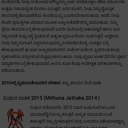
ಚಿಂತಿಸಬೇಡಿ; ನೀವು ಸಂತೋಷದ ಮೌಲ್ಯವನ್ನು ಅರ್ಥ ಮಾಡಿಕೊಳ್ಳಲು ಕಠಿಣ ಸಮಯಗಳು
ಉತ್ತಮ ಸಮಯಕ್ಕಿಂತ ಮೊದಲು ಬರುತ್ತವೆ. ಇದರ ಜೊತೆಗೆ, ನೀವು ನಿಮ್ಮ ವೈಯಕ್ತಿಕ
ಜೀವನದಲ್ಲಿ ಹೊಂದಾಣಿಕೆಯ ಕೊರತೆಯನ್ನು ಎದುರಿಸಬೇಕಾಗಬಹುದು. ಆದರೆ, ನೀವು
ಕೆಲವೇ ಪ್ರಯತ್ನಗಳು ಮಾಡುವ ಮೂಲಕ ಎಲ್ಲಾ ಅಡೆತಡೆಗಳನ್ನು ದಾಟಬಹುದು. ನಿಮ್ಮ
ಪ್ರೇಮ ಜೀವನದ ಬಗ್ಗೆ ಹೇಳುವುದಾದರೆ ಐದನೇ ಮನೆಯಲ್ಲಿ ರಾಹುವಿದ್ದಾನೆ ಹಾಗೂ ಇದು
ಸತ್ಯಸಂಧತೆ ಮತ್ತು ನಿಷ್ಠೆ ಪ್ರೀತಿಯಲಿ ಅತ್ಯಂತ ಪ್ರಮುಖವೆಂದು ಸೂಚಿಸುತ್ತದೆ. ಆದ್ದರಿಂದ
ನೀವು ನಿಮ್ಮ ಸಂಗಾತಿಗೆ ನಿಷ್ಠರಾಗಿರುವುದನ್ನು ಖಚಿತಪಡಿಸಿಕೊಳ್ಳಿ. ಸಂಪತ್ತಿನ ಬಗ್ಗೆ
ಹೇಳುವುದಾದರೆ ಈ ವರ್ಷ ಅದ್ಭುತವಾಗಿರಲಿದೆ. ವಾಶಿಂಗ್ ಮಶೀನ್, ಫ್ರಿಜ್‌ನಂಥ ಕೆಲವು
ಗೃಹಬಳಕೆಯ ವಸ್ತುಗಳಿಂದ ವೆಚ್ಚವುಂಟಾಗಬಹುದು. ನಾವು ವೃಷಭ ಜಾತಕ 2015ರ ಪ್ರಕಾರ
ವಿದ್ಯಾರ್ಥಿಗಳ ಬಗ್ಗೆ ಹೇಳುವುದಾದರೆ, ಅವರು ಕೂಡ ಕೆಲವು ಅನಿರೀಕ್ಷಿತ ಫಲಿತಾಂಶಗಳನ್ನು
ಪಡೆಯಬಹುದು.
2015ರಲ್ಲಿ ವೃಷಭರಾಶಿಯವರಿಗೆ ಪರಿಹಾರ
: ಕಪ್ಪು ಹಸುವಿನ ಸೇವೆ ಮಾಡಿ.
ಮಿಥುನ ಜಾತಕ 2015 (Mithuna Jathaka 2014 )
ಮಿಥುನ ರಾಶಿಯವರೇ, 2015 ನಿಮಗೆ ಉಡುಗೊರೆಗಳ ಒಂದು
ಮಾಯಾಪೆಟ್ಟಿಗೆಯನ್ನು ತರುತ್ತಿದೆ. ಅದ್ಭುತ ಸಮಯವೆಂಬಂತೆ
ಕಾಣುತ್ತದೆ! ನಿಮ್ಮ ಪ್ರೀತಿಪಾತ್ರರಿಗೆ ನೀವು ಏನಾದರೂ ವಿಶೇಷವಾದದ್ದನ್ನು