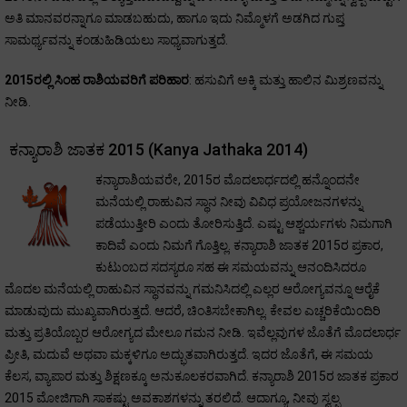
ಅತಿ ಮಾನವರನ್ನಾಗೂ ಮಾಡಬಹುದು, ಹಾಗೂ ಇದು ನಿಮ್ಮೊಳಗೆ ಅಡಗಿದ ಗುಪ್ತ
ಸಾಮರ್ಥ್ಯವನ್ನು ಕಂಡುಹಿಡಿಯಲು ಸಾಧ್ಯವಾಗುತ್ತದೆ.
2015ರಲ್ಲಿ ಸಿಂಹ ರಾಶಿಯವರಿಗೆ ಪರಿಹಾರ
: ಹಸುವಿಗೆ ಅಕ್ಕಿ ಮತ್ತು ಹಾಲಿನ ಮಿಶ್ರಣವನ್ನು
ನೀಡಿ.
ಕನ್ಯಾರಾಶಿ ಜಾತಕ 2015 (Kanya Jathaka 2014)
ಕನ್ಯಾರಾಶಿಯವರೇ, 2015ರ ಮೊದಲಾರ್ಧದಲ್ಲಿ ಹನ್ನೊಂದನೇ
ಮನೆಯಲ್ಲಿ ರಾಹುವಿನ ಸ್ಥಾನ ನೀವು ವಿವಿಧ ಪ್ರಯೋಜನಗಳನ್ನು
ಪಡೆಯುತ್ತೀರಿ ಎಂದು ತೋರಿಸುತ್ತಿದೆ. ಎಷ್ಟು ಆಶ್ಚರ್ಯಗಳು ನಿಮಗಾಗಿ
ಕಾದಿವೆ ಎಂದು ನಿಮಗೆ ಗೊತ್ತಿಲ್ಲ. ಕನ್ಯಾರಾಶಿ ಜಾತಕ 2015ರ ಪ್ರಕಾರ,
ಕುಟುಂಬದ ಸದಸ್ಯರೂ ಸಹ ಈ ಸಮಯವನ್ನು ಆನಂದಿಸಿದರೂ
ಮೊದಲ ಮನೆಯಲ್ಲಿ ರಾಹುವಿನ ಸ್ಥಾನವನ್ನು ಗಮನಿಸಿದಲ್ಲಿ ಎಲ್ಲರ ಆರೋಗ್ಯವನ್ನೂ ಆರೈಕೆ
ಮಾಡುವುದು ಮುಖ್ಯವಾಗಿರುತ್ತದೆ. ಆದರೆ, ಚಿಂತಿಸಬೇಕಾಗಿಲ್ಲ. ಕೇವಲ ಎಚ್ಚರಿಕೆಯಿಂದಿರಿ
ಮತ್ತು ಪ್ರತಿಯೊಬ್ಬರ ಆರೋಗ್ಯದ ಮೇಲೂ ಗಮನ ನೀಡಿ. ಇವೆಲ್ಲವುಗಳ ಜೊತೆಗೆ ಮೊದಲಾರ್ಧ
ಪ್ರೀತಿ, ಮದುವೆ ಅಥವಾ ಮಕ್ಕಳಿಗೂ ಅದ್ಭುತವಾಗಿರುತ್ತದೆ. ಇದರ ಜೊತೆಗೆ, ಈ ಸಮಯ
ಕೆಲಸ, ವ್ಯಾಪಾರ ಮತ್ತು ಶಿಕ್ಷಣಕ್ಕೂ ಅನುಕೂಲಕರವಾಗಿದೆ. ಕನ್ಯಾರಾಶಿ 2015ರ ಜಾತಕ ಪ್ರಕಾರ
2015 ಮೋಜಿಗಾಗಿ ಸಾಕಷ್ಟು ಅವಕಾಶಗಳನ್ನು ತರಲಿದೆ. ಆದಾಗ್ಯೂ, ನೀವು ಸ್ವಲ್ಪ