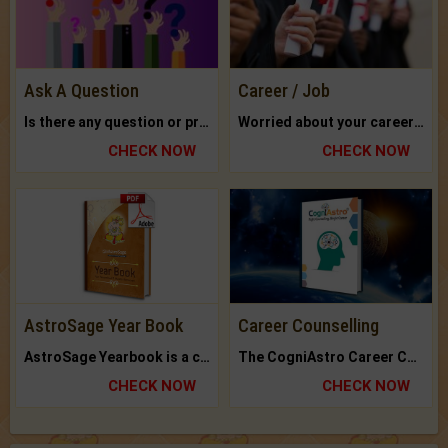
Ask A Question
Career / Job
Is there any question or problem lingering.
Worried about your career? don't know what is.
CHECK NOW
CHECK NOW
AstroSage Year Book
Career Counselling
AstroSage Yearbook is a channel to fulfill your dreams and destiny.
The CogniAstro Career Counselling Report is the most comprehensive report available on this topic.
CHECK NOW
CHECK NOW