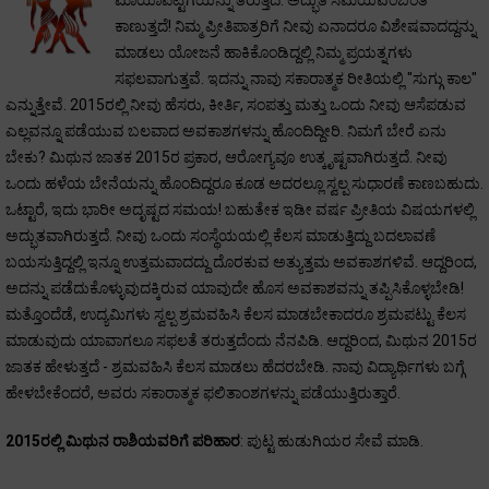
ಮಾಯಾಪೆಟ್ಟಿಗೆಯನ್ನು ತರುತ್ತಿದೆ. ಅದ್ಭುತ ಸಮಯವೆಂಬಂತೆ
ಕಾಣುತ್ತದೆ! ನಿಮ್ಮ ಪ್ರೀತಿಪಾತ್ರರಿಗೆ ನೀವು ಏನಾದರೂ ವಿಶೇಷವಾದದ್ದನ್ನು
ಮಾಡಲು ಯೋಜನೆ ಹಾಕಿಕೊಂಡಿದ್ದಲ್ಲಿ ನಿಮ್ಮ ಪ್ರಯತ್ನಗಳು
ಸಫಲವಾಗುತ್ತವೆ. ಇದನ್ನು ನಾವು ಸಕಾರಾತ್ಮಕ ರೀತಿಯಲ್ಲಿ "ಸುಗ್ಗು ಕಾಲ"
ಎನ್ನುತ್ತೇವೆ. 2015ರಲ್ಲಿ ನೀವು ಹೆಸರು, ಕೀರ್ತಿ, ಸಂಪತ್ತು ಮತ್ತು ಒಂದು ನೀವು ಆಸೆಪಡುವ
ಎಲ್ಲವನ್ನೂ ಪಡೆಯುವ ಬಲವಾದ ಅವಕಾಶಗಳನ್ನು ಹೊಂದಿದ್ದೀರಿ. ನಿಮಗೆ ಬೇರೆ ಏನು
ಬೇಕು? ಮಿಥುನ ಜಾತಕ 2015ರ ಪ್ರಕಾರ, ಆರೋಗ್ಯವೂ ಉತ್ಕೃಷ್ಟವಾಗಿರುತ್ತದೆ. ನೀವು
ಒಂದು ಹಳೆಯ ಬೇನೆಯನ್ನು ಹೊಂದಿದ್ದರೂ ಕೂಡ ಅದರಲ್ಲೂ ಸ್ವಲ್ಪ ಸುಧಾರಣೆ ಕಾಣಬಹುದು.
ಒಟ್ಟಾರೆ, ಇದು ಭಾರೀ ಅದೃಷ್ಟದ ಸಮಯ! ಬಹುತೇಕ ಇಡೀ ವರ್ಷ ಪ್ರೀತಿಯ ವಿಷಯಗಳಲ್ಲಿ
ಅದ್ಭುತವಾಗಿರುತ್ತದೆ. ನೀವು ಒಂದು ಸಂಸ್ಥೆಯಯಲ್ಲಿ ಕೆಲಸ ಮಾಡುತ್ತಿದ್ದು ಬದಲಾವಣೆ
ಬಯಸುತ್ತಿದ್ದಲ್ಲಿ ಇನ್ನೂ ಉತ್ತಮವಾದದ್ದು ದೊರಕುವ ಅತ್ಯುತ್ತಮ ಅವಕಾಶಗಳಿವೆ. ಆದ್ದರಿಂದ,
ಅದನ್ನು ಪಡೆದುಕೊಳ್ಳುವುದಕ್ಕಿರುವ ಯಾವುದೇ ಹೊಸ ಅವಕಾಶವನ್ನು ತಪ್ಪಿಸಿಕೊಳ್ಳಬೇಡಿ!
ಮತ್ತೊಂದೆಡೆ, ಉದ್ಯಮಿಗಳು ಸ್ವಲ್ಪ ಶ್ರಮವಹಿಸಿ ಕೆಲಸ ಮಾಡಬೇಕಾದರೂ ಶ್ರಮಪಟ್ಟು ಕೆಲಸ
ಮಾಡುವುದು ಯಾವಾಗಲೂ ಸಫಲತೆ ತರುತ್ತದೆಂದು ನೆನಪಿಡಿ. ಆದ್ದರಿಂದ, ಮಿಥುನ 2015ರ
ಜಾತಕ ಹೇಳುತ್ತದೆ - ಶ್ರಮವಹಿಸಿ ಕೆಲಸ ಮಾಡಲು ಹೆದರಬೇಡಿ. ನಾವು ವಿದ್ಯಾರ್ಥಿಗಳು ಬಗ್ಗೆ
ಹೇಳಬೇಕೆಂದರೆ, ಅವರು ಸಕಾರಾತ್ಮಕ ಫಲಿತಾಂಶಗಳನ್ನು ಪಡೆಯುತ್ತಿರುತ್ತಾರೆ.
2015ರಲ್ಲಿ ಮಿಥುನ ರಾಶಿಯವರಿಗೆ ಪರಿಹಾರ
: ಪುಟ್ಟ ಹುಡುಗಿಯರ ಸೇವೆ ಮಾಡಿ.