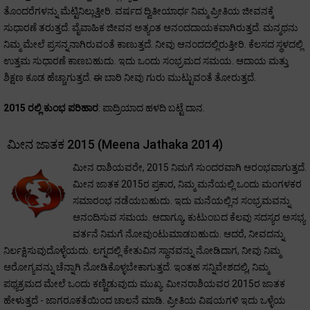
ತೊಂದರೆಗಳನ್ನು ಮೆಟ್ಟಿನಿಲ್ಲುತ್ತೀರಿ. ವರ್ಷದ ದ್ವಿತೀಯಾರ್ಧ ನಿಮ್ಮ ಪ್ರೀತಿಯ ಜೀವನಕ್ಕೆ
ಸುಧಾರಣೆ ತರುತ್ತದೆ. ವೈವಾಹಿಕ ಜೀವನ ಅತ್ಯಂತ ಆನಂದದಾಯಕವಾಗಿರುತ್ತದೆ. ಮನ್ಮಥನು
ನಿಮ್ಮ ಮೇಲೆ ಪ್ರಸನ್ನನಾಗಿರುವಂತೆ ಕಾಣುತ್ತದೆ. ನೀವು ಆನಂದದಲ್ಲಿರುತ್ತೀರಿ. ಕೆಲಸದ ಸ್ಥಳದಲ್ಲಿ
ಉತ್ತಮ ಸುಧಾರಣೆ ಕಾಣಬಹುದು. ಇದು ಒಂದು ಸಂಭ್ರಮದ ಸಮಯ. ಆದಾಯ ಮತ್ತು
ಶಿಕ್ಷಣ ಕೂಡ ಹೆಚ್ಚಾಗುತ್ತದೆ. ಈ ಬಾರಿ ನೀವು ಗುರು ಮುಟ್ಟುವಂತೆ ತೋರುತ್ತದೆ.
2015 ರಲ್ಲಿ ಕುಂಭ ಪರಿಹಾರ
: ಪಾದ್ರಿಯಾದ ಹಳದಿ ಬಟ್ಟೆ ದಾನ.
ಮೀನ ಜಾತಕ 2015 (Meena Jathaka 2014)
ಮೀನ ರಾಶಿಯವರೇ, 2015 ನಿಮಗೆ ಸುಂದರವಾಗಿ ಆರಂಭವಾಗುತ್ತದೆ.
ಮೀನ ಜಾತಕ 2015ರ ಪ್ರಕಾರ, ನಿಮ್ಮ ಮನೆಯಲ್ಲಿ ಒಂದು ಮಂಗಳಕರ
ಸಮಾರಂಭ ನಡೆಯಬಹುದು. ಇದು ಮನೆಯಲ್ಲಿನ ಸಂಭ್ರಮವನ್ನು
ಆನಂದಿಸುವ ಸಮಯ. ಆದಾಗ್ಯೂ, ಕುಟುಂಬದ ಕೆಲವು ಸದಸ್ಯರ ಅಸಭ್ಯ
ವರ್ತನೆ ನಿಮಗೆ ನೋವುಂಟುಮಾಡಬಹುದು. ಆದರೆ, ನೀವದನ್ನು
ನಿರ್ಲಕ್ಷಿಸುವುದೊಳ್ಳೆಯದು. ಲಗ್ನದಲ್ಲಿ ಕೇತುವಿನ ಸ್ಥಾನವನ್ನು ನೋಡಿದಾಗ, ನೀವು ನಿಮ್ಮ
ಆರೋಗ್ಯವನ್ನು ಚೆನ್ನಾಗಿ ನೋಡಿಕೊಳ್ಳಬೇಕಾಗುತ್ತದೆ. ಇಂತಹ ಸನ್ನಿವೇಶದಲ್ಲಿ, ನಿಮ್ಮ
ಪಥ್ಯಕ್ರಮದ ಮೇಲೆ ಒಂದು ಕಣ್ಣಿಡುವುದು ಮುಖ್ಯ. ಮೀನರಾಶಿಯವರ 2015ರ ಜಾತಕ
ಹೇಳುತ್ತದೆ - ಜಾಗರೂಕತೆಯಿಂದ ಚಾಲನೆ ಮಾಡಿ. ಪ್ರೀತಿಯ ವಿಷಯಗಳಿ ಇದು ಒಳ್ಳೆಯ