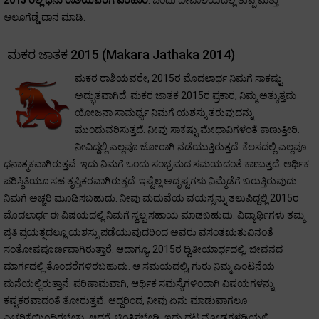
2015 ರಲ್ಲಿ ಧನು ರಾಶಿಯವರಿಗೆ ಪರಿಹಾರ
: ಒಂದು ದೇವಾಲಯದಲ್ಲಿ ತುಪ್ಪ ಮತ್ತು
ಆಲೂಗೆಡ್ಡೆ ದಾನ ಮಾಡಿ.
ಮಕರ ಜಾತಕ 2015 (Makara Jathaka 2014)
ಮಕರ ರಾಶಿಯವರೇ, 2015ರ ಮೊದಲಾರ್ಧ ನಿಮಗೆ ಸಾಕಷ್ಟು
ಅದ್ಭುತವಾಗಿದೆ. ಮಕರ ಜಾತಕ 2015ರ ಪ್ರಕಾರ, ನಿಮ್ಮ ಅತ್ಯುತ್ತಮ
ಯೋಜನಾ ಸಾಮರ್ಥ್ಯ ನಿಮಗೆ ಯಶಸ್ಸು ತರುವುದನ್ನು
ಮುಂದುವರಿಸುತ್ತದೆ. ನೀವು ಸಾಕಷ್ಟು ಮೇಧಾವಿಗಳಂತೆ ಕಾಣುತ್ತೀರಿ.
ನೀವಿದ್ದಲ್ಲಿ ಎಲ್ಲವೂ ಜೋರಾಗಿ ನಡೆಯುತ್ತಿರುತ್ತದೆ. ಕೆಲಸದಲ್ಲಿ ಎಲ್ಲವೂ
ಧನಾತ್ಮಕವಾಗಿರುತ್ತವೆ. ಇದು ನಿಮಗೆ ಒಂದು ಸಂಭ್ರಮದ ಸಮಯದಂತೆ ಕಾಣುತ್ತದೆ. ಆರ್ಥಿಕ
ಪರಿಸ್ಥಿತಿಯೂ ಸಹ ತೃಪ್ತಿಕರವಾಗಿರುತ್ತದೆ. ಇಷ್ಟೆಲ್ಲ ಅದೃಷ್ಟಗಳು ನಿಮ್ಮೆಡೆಗೆ ಬರುತ್ತಿರುವುದು
ನಿಮಗೆ ಅಚ್ಚರಿ ಮೂಡಿಸಬಹುದು. ನೀವು ಮದುವೆಯ ವಯಸ್ಸನ್ನು ತಲುಪಿದ್ದಲ್ಲಿ 2015ರ
ಮೊದಲಾರ್ಧ ಈ ವಿಷಯದಲ್ಲಿ ನಿಮಗೆ ಸ್ವಲ್ಪ ಸಹಾಯ ಮಾಡಬಹುದು. ವಿದ್ಯಾರ್ಥಿಗಳು ತಮ್ಮ
ಪ್ರತಿ ಪ್ರಯತ್ನದಲ್ಲೂ ಯಶಸ್ಸು ಪಡೆಯುವುದರಿಂದ ಅವರು ವಸಂತಋತುವಿನಂತೆ
ಸಂತೋಷಪೂರ್ಣವಾಗಿರುತ್ತಾರೆ. ಆದಾಗ್ಯೂ, 2015ರ ದ್ವಿತೀಯಾರ್ಧದಲ್ಲಿ, ಜೀವನದ
ಮಾರ್ಗದಲ್ಲಿ ತೊಂದರೆಗಳಿರಬಹುದು. ಆ ಸಮಯದಲ್ಲಿ, ಗುರು ನಿಮ್ಮ ಎಂಟನೆಯ
ಮನೆಯಲ್ಲಿರುತ್ತಾನೆ. ಪರಿಣಾಮವಾಗಿ, ಆರ್ಥಿಕ ಸಮಸ್ಯೆಗಳಿಂದಾಗಿ ವಿಷಯಗಳನ್ನು
ಕಷ್ಟಕರವಾದಂತೆ ತೋರುತ್ತವೆ. ಆದ್ದರಿಂದ, ನೀವು ಏನು ಮಾಡುವಾಗಲೂ
ಎಚ್ಚರಿಕೆಯಿಂದಿರಬೇಕು. ಆದರೆ, ಚಿಂತಿಸಬೇಡಿ. ಇದು ದಟ್ಟ ಮೋಡಗಳಡಿಯಲ್ಲಿ