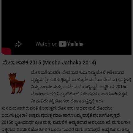
ಮೇಷ ಜಾತಕ 2015 (Mesha Jathaka 2014)
ಮೇಷರಾಶಿಯವರೇ, ದೇವನಾದ ಗುರು ನಿಮ್ಮ ಮೇಲೆ ಆಶೀರ್ವಾದ
ವೃಷ್ಟಿಯನ್ನೇ ಸುರಿಸುತ್ತಿದ್ದಾನೆ. ಒಂಬತ್ತನೇ ಮನೆಯ ದೇವನು (ಭಾಗ್ಯೇಶ)
ನಿಮ್ಮ ನಾಲ್ಕನೇ ಮತ್ತು ಐದನೇ ಮನೆಯಲ್ಲಿದ್ದಾನೆ. ಆದ್ದರಿಂದ, 2015ರ
ಮೊದಲಾರ್ಧದಲ್ಲಿ ನಿಮ್ಮ ಕೌಟುಂಬಿಕ ಜೀವನದ ಸುಂದರವಾಗಿರುತ್ತದೆ.
ನೀವು ವಿದೇಶಕ್ಕೆ ಹೋಗಲು ಹೆಣಗಾಡುತ್ತಿದ್ದಲ್ಲಿ ಇದು
ಸುಸಮಯವಾಗಿರುವಂತೆ ತೋರುತ್ತದೆ. ಹೊಸ ಕಾರು ಅಥವಾ ಮನೆ ಹೊಂದಲು
ಬಯಸುತ್ತಿದ್ದೀರಾ? ಉತ್ತಮ ಪ್ರಯತ್ನ ಮಾಡಿ ಹಾಗೂ ನಿಮ್ಮ ಹಾರೈಕೆ ಪೂರ್ಣಗೊಳ್ಳುತ್ತದೆ.
2015ರ ದ್ವಿತೀಯಾರ್ಧ ಪ್ರೀತಿ ಮತ್ತು ಮದುವೆಗೆ ಅದ್ಭುತವಾದ ಅವಧಿಯಾಗಿದೆ. ಮಗುವಿಗಾಗಿ
ಇಚ್ಛಿಸುವ ವಿವಾಹಿತ ಜೋಡಿಗಳಿಗೆ ಒಂದು ಸುಂದರ ಮಗು ಜನಿಸುತ್ತದೆ. ಉದ್ಯಮಿಗಳು ತಮ್ಮ