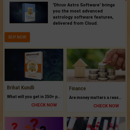
'Dhruv Astro Software'
brings
you the most advanced
astrology software features,
delivered from Cloud.
BUY NOW
Brihat Kundli
Finance
What will you get in 250+ pages Colored Brihat Kundli.
Are money matters a reason for the dark-circles under your eyes?
CHECK NOW
CHECK NOW