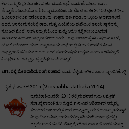
ಕೆಲಸವನ್ನು ವಿಸ್ತರಿಸಲು ಹಣ ಖರ್ಚು ಮಾಡುತ್ತಾರೆ. ಒಂದು ಹೊಸತಾದ ಹಾಗೂ
ಹೊಚ್ಚಹೊಸತಾದ ಯೋಜನೆಗಳನ್ನು ಮಾಡಬಹುದು. ಮೇಷ ಜಾತಕ 2015ರ ಪ್ರಕಾರ ನೀವು
ಹಿರಿಯರ ಬೆಂಬಲ ಪಡೆಯಬಹುದು. ಉತ್ತಮ ಹಣ ಮಾಡುವ ಒಳ್ಳೆಯ ಅವಕಾಶಗಳಿವೆ.
ಆದರೆ, ಆರನೇ ಮನೆಯಲ್ಲಿ ರಾಹು ಮತ್ತು ಎಂಟನೆಯ ಮನೆಯಲ್ಲಿ ಶನಿಯ ಸ್ಥಾನವನ್ನು
ನೋಡಿದ ಮೇಲೆ, ನೀವು ನಿಮ್ಮ ಕುಟುಂಬ ಮತ್ತು ಆರೋಗ್ಯಕ್ಕೆ ಸಂಬಂಧಿಸಿದಂತೆ
ಶಾಂತವಾಗುಳಿಯಲು ಸಾಧ್ಯವಾಗದಿರಬಹುದು. ನೀವು ಕಾಲಕಾಲಕ್ಕ ಈ ವಿಷಯಗಳ ಬಗ್ಗೆ
ಯೋಚಿಸಬೇಕಾಗಬಹುದು. ಹನ್ನೆರಡನೆಯ ಮನೆಯಲ್ಲಿ ಕೇತು ತೊಂದರೆಗೆ ಸಿಲುಕಿ
ಉನ್ಮತ್ತರಂತೆ ವರ್ತಿಸುವ ಬದಲು ಸಲಹೆ ಪಡೆಯುವುದು ಉತ್ತಮ ಎಂದು ಸೂಚಿಸುತ್ತದೆ.
ವಿದ್ಯಾರ್ಥಿಗಳು ತಮ್ಮ ಶ್ರಮಕ್ಕೆ ಪ್ರತಿಫಲ ಪಡೆಯುತ್ತಾರೆ.
2015ರಲ್ಲಿ ಮೇಷರಾಶಿಯವರಿಗೆ ಪರಿಹಾರ
: ಒಂದು ಬೆಳ್ಳಿಯ ಚೌಕದ ತುಂಡನ್ನು ಇರಿಸಿಕೊಳ್ಳಿ.
ವೃಷಭ ಜಾತಕ 2015 (Vrushabha Jathaka 2014)
ವೃಷಭರಾಶಿಯವರೇ, 2015 ರಲ್ಲಿ ದೇವನಾದ ಗುರು ನಿಮ್ಮೆಡೆಗೆ
ಸಂತುಷ್ಟನಾದಂತೆ ತೋರುತ್ತದೆ. ಗುರುವಿನ ಆಶೀರ್ವಾದ ನಿಮ್ಮನ್ನು
ಸರಿಯಾದ ದಾರಿಯಲ್ಲಿ ಕೊಂಡೊಯ್ಯುತ್ತಿದ್ದು ನಿಮಗೆ ಯಶಸ್ಸು ತರುತ್ತಾನೆ.
ನೀವು ಕೇವಲ ನಿಮ್ಮ ಕಾರ್ಯಗಳನ್ನು ಸರಿಯಾಗಿ ಮಾಡುವುದಷ್ಟೇ
ಅಲ್ಲದೇ ಅದರ ಜೊತೆಗೆ ಮೆಚ್ಚುಗೆ, ಗೌರವ ಹಾಗೂ ಹೊಗಳಿಕೆಯನ್ನೂ