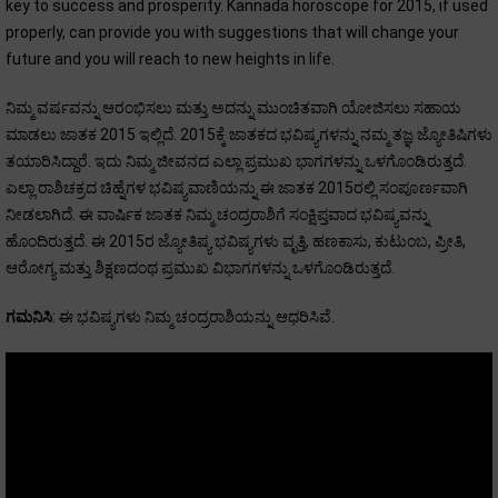
key to success and prosperity. Kannada horoscope for 2015, if used
properly, can provide you with suggestions that will change your
future and you will reach to new heights in life.
ನಿಮ್ಮ ವರ್ಷವನ್ನು ಆರಂಭಿಸಲು ಮತ್ತು ಅದನ್ನು ಮುಂಚಿತವಾಗಿ ಯೋಜಿಸಲು ಸಹಾಯ
ಮಾಡಲು ಜಾತಕ 2015 ಇಲ್ಲಿದೆ. 2015ಕ್ಕೆ ಜಾತಕದ ಭವಿಷ್ಯಗಳನ್ನು ನಮ್ಮ ತಜ್ಞ ಜ್ಯೋತಿಷಿಗಳು
ತಯಾರಿಸಿದ್ದಾರೆ. ಇದು ನಿಮ್ಮ ಜೀವನದ ಎಲ್ಲಾ ಪ್ರಮುಖ ಭಾಗಗಳನ್ನು ಒಳಗೊಂಡಿರುತ್ತದೆ.
ಎಲ್ಲಾ ರಾಶಿಚಕ್ರದ ಚಿಹ್ನೆಗಳ ಭವಿಷ್ಯವಾಣಿಯನ್ನು ಈ ಜಾತಕ 2015ರಲ್ಲಿ ಸಂಪೂರ್ಣವಾಗಿ
ನೀಡಲಾಗಿದೆ. ಈ ವಾರ್ಷಿಕ ಜಾತಕ ನಿಮ್ಮ ಚಂದ್ರರಾಶಿಗೆ ಸಂಕ್ಷಿಪ್ತವಾದ ಭವಿಷ್ಯವನ್ನು
ಹೊಂದಿರುತ್ತದೆ. ಈ 2015ರ ಜ್ಯೋತಿಷ್ಯ ಭವಿಷ್ಯಗಳು ವೃತ್ತಿ, ಹಣಕಾಸು, ಕುಟುಂಬ, ಪ್ರೀತಿ,
ಆರೋಗ್ಯ ಮತ್ತು ಶಿಕ್ಷಣದಂಥ ಪ್ರಮುಖ ವಿಭಾಗಗಳನ್ನು ಒಳಗೊಂಡಿರುತ್ತದೆ.
ಗಮನಿಸಿ
: ಈ ಭವಿಷ್ಯಗಳು ನಿಮ್ಮ ಚಂದ್ರರಾಶಿಯನ್ನು ಆಧರಿಸಿವೆ.