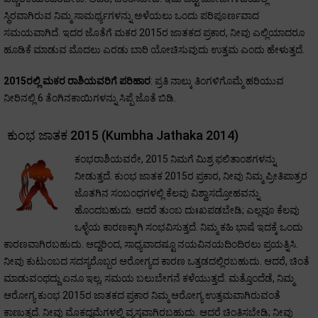
ಸ್ಥಿರವಾಗಿರುವ ನಿಮ್ಮ ಸಾಮರ್ಥ್ಯಗಳನ್ನು ಅಳೆಯಲು ಒಂದು ಪರಿಪೂರ್ಣವಾದ
ಸಮಯವಾಗಿದೆ. ಇದರ ಜೊತೆಗೆ ಮಕರ 2015ರ ಜಾತಕದ ಪ್ರಕಾರ, ನೀವು ಎಲ್ಲಿಯಾದರೂ
ಹೂಡಿಕೆ ಮಾಡುವ ಮೊದಲು ಎರಡು ಬಾರಿ ಯೋಚಿಸುವುದು ಉತ್ತಮ ಎಂದು ಹೇಳುತ್ತದೆ.
2015ರಲ್ಲಿ ಮಕರ ರಾಶಿಯವರಿಗೆ ಪರಿಹಾರ
: ಪ್ರತಿ ನಾಲ್ಕು ತಿಂಗಳಿಗೊಮ್ಮೆ ಹರಿಯುವ
ನೀರಿನಲ್ಲಿ 6 ತೆಂಗಿನಕಾಯಿಗಳನ್ನು ಸಿಪ್ಪೆ ಜೊತೆ ಬಿಡಿ.
ಕುಂಭ ಜಾತಕ 2015 (Kumbha Jathaka 2014)
ಕಂಭರಾಶಿಯವರೇ, 2015 ನಿಮಗೆ ಮಿಶ್ರ ಫಲಿತಾಂಶಗಳನ್ನು
ನೀಡುತ್ತದೆ. ಕುಂಭ ಜಾತಕ 2015ರ ಪ್ರಕಾರ, ನೀವು ನಿಮ್ಮ ಪ್ರೀತಿಪಾತ್ರರ
ಜೊತಗಿನ ಸಂಬಂಧಗಳಲ್ಲಿ ಕೆಲವು ವಿಶ್ವಾಸದ್ರೋಹವನ್ನು
ಹೊಂದಬಹುದು. ಆದರೆ ತುಂಬ ದುಃಖಪಡಬೇಡಿ; ಎಲ್ಲವೂ ಕೆಲವು
ಒಳ್ಳೆಯ ಕಾರಣಕ್ಕಾಗಿ ಸಂಭವಿಸುತ್ತದೆ. ನಿಮ್ಮ ಕಹಿ ಭಾಷೆ ಇದಕ್ಕೆ ಒಂದು
ಕಾರಣವಾಗಿರಬಹುದು. ಆದ್ದರಿಂದ, ಸಾಧ್ಯವಾದಷ್ಟೂ ನಯವಿನಯದಿಂದಿರಲು ಪ್ರಯತ್ನಿಸಿ.
ನೀವು ಕುಟುಂಬದ ಸದಸ್ಯರೊಬ್ಬರ ಆರೋಗ್ಯದ ಕಾರಣ ಒತ್ತಡದಲ್ಲಿರಬಹುದು. ಆದರೆ, ಚಿಂತೆ
ಮಾಡುವಂಥದ್ದು ಏನೂ ಇಲ್ಲ, ಸಮಯ ಬಲುಬೇಗನೆ ಕಳೆಯುತ್ತದೆ. ಮತ್ತೊಂದೆಡೆ, ನಿಮ್ಮ
ಆರೋಗ್ಯ ಕುಂಭ 2015ರ ಜಾತಕದ ಪ್ರಕಾರ ನಿಮ್ಮ ಆರೋಗ್ಯ ಉತ್ತಮವಾಗಿರುವಂತೆ
ಕಾಣುತ್ತದೆ. ನೀವು ಮೊಕದ್ದಮೆಗಳಲ್ಲಿ ವ್ಯಸ್ತವಾಗಿರಬಹುದು. ಆದರೆ ಚಿಂತಿಸಬೇಡಿ; ನೀವು