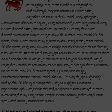
ಋಣಾತ್ಮಕವೂ ಅಲ್ಲ. ಅದರ ಜೊತೆಗೆ ಶನಿ ಹನ್ನೆರಡನೆಯ
ಮನೆಯಲ್ಲಿದ್ದಾನೆ, ಆದ್ದರಿಂದ ಹಣಕಾಸಿನ ವಿಷಯಗಳನ್ನು
ಎಚ್ಚರಿಕೆಯಿಂದ ನಿರ್ವಹಿಸಬೇಕು. ಆದರೆ, ನೀವು ಇವೆಲ್ಲವನ್ನು
ನಿರ್ವಹಿಸುವಾಗ ಹೆದರುವ ಅಗತ್ಯವಿಲ್ಲ. ನೀವು ಹಣಕಾಸಿನಲ್ಲಿ ಒಂದು ಸಣ್ಣ ಅಡಚಣೆ ಎಲ್ಲಾ
ರೀತಿಯ ತೊಂದರೆಗಳನ್ನು ತರಬಹುದೆಂದು ತಿಳಿದಿರಬೇಕು. ಯಾವುದೇ ರೀತಿಯ
ತೊಂದರೆಯಿಂದ ದೂರ ಉಳಿಯಲು ಶ್ರಮವಹಿಸಿ ಕೆಲಸ ಮಾಡಿ. ಧನು ಜಾತಕ 2015ರ
ಪ್ರಕಾರ, ಕೇವಲ ಒಂದು ಶಾಂತ ಮತ್ತು ಪ್ರಶಾಂತ ಮನಸ್ಸು ಮಾತ್ರ ಇದನ್ನು ಮಾಡಬಹುದು.
2015ರ ಪ್ರಕಾರ, ನೀವು ನಿಮ್ಮ ಕುಟುಂಬದ ಸದಸ್ಯರ ನಡವಳಿಕೆಯಲ್ಲೂ ಬದಲಾವಣೆಯನ್ನು
ಗಮನಿಸಬಹುದು. ಈ ಬದಲಾವಣೆ ನಿಮ್ಮನ್ನು ಘಾಸಿಗೊಳಿಸಬಹುದು. ಇಡೀ ವರ್ಷ ಜೀವನದ
ಎಲ್ಲಾ ಕೋನಗಳಿಂದಲೂ ನಿಮ್ಮನ್ನು ಬಲಪಡಿಸಲು ಪಣತೊಟ್ಟಂತೆ ತೋರುತ್ತದೆ. ನಿಮ್ಮಲ್ಲಿ
ಅಭದ್ರತೆಯ ಭಾವನೆ ಮೂಡಬಹುದು ಹಾಗೂ ಇದು ನಿಮ್ಮ ಆರೋಗ್ಯದ ಮೇಲೂ ಪರಿಣಾಮ
ಬೀರಬಹುದು. ಧನು 2015 ಜಾತಕದ ಪ್ರಕಾರ, ಪ್ರೀತಿ ವಿಷಯಗಳೂ ಸ್ವಲ್ಪ
ಅಸಮಾಧಾನಕರವಾಗಿರಬಹುದು. ಆದರೆ, ನೆನಪಿಡಿ - "ಆಗುವುದೆಲ್ಲವೂ ಒಳ್ಳೆಯದಕ್ಕೇ."
ಮತ್ತೊಂದೆಡೆ, 2015ರ ದ್ವಿತೀಯಾರ್ಧದಲ್ಲಿ, ನಿಮ್ಮ ಎಲ್ಲಾ ಇಚ್ಛೆಗಳೂ ನನಸಾಗಲು
ಪ್ರಾರಂಭವಾಗುತ್ತವೆ. ನಿಮ್ಮ ಜೀವನದಲ್ಲಿ ಮತ್ತೆ ಸಂಪೂರ್ಣ ಆನಂದ ಬರುತ್ತದೆ. ಆದಾಯ
ಸುಧಾರಿಸುತ್ತದೆ ಮತ್ತು ವಿದ್ಯಾರ್ಥಿಗಳು ಉತ್ತಮ ಫಲಿತಾಂಶಗಳನ್ನು ಪಡೆಯುತ್ತಾರೆ. ವಾಹ್!
ಇದು ನಿಮಗೆ ಸಾಕಷ್ಟು ಸಾಹಸಮಯ ಸವಾರಿ.