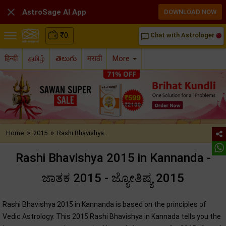

AstroSage AI App
DOWNLOAD NOW
₹
0
Chat with Astrologer
chat_bubble_outline
हिन्दी
தமிழ்
తెలుగు
मराठी
More
»
»
Home
2015
Rashi Bhavishya..
Rashi Bhavishya 2015 in Kannanda -
ಜಾತಕ 2015 - ಜ್ಯೋತಿಷ್ಯ 2015
Rashi Bhavishya 2015 in Kannanda is based on the principles of
Vedic Astrology. This 2015 Rashi Bhavishya in Kannada tells you the