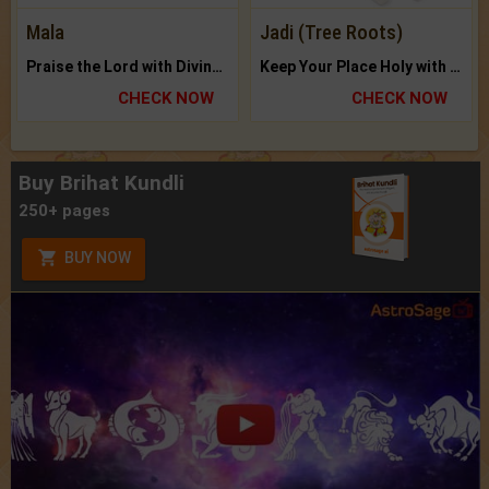
Mala
Jadi (Tree Roots)
Praise the Lord with Divine Energies of Mala.
Keep Your Place Holy with Jadi.
CHECK NOW
CHECK NOW
Buy Brihat Kundli
250+ pages
BUY NOW