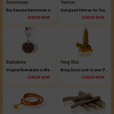
Gemstones
Yantras
Buy Genuine Gemstones at Best Prices.
Energised Yantras for You.
CHECK NOW
CHECK NOW
Rudraksha
Feng Shui
Original Rudraksha to Bless Your Way.
Bring Good Luck to your Place with Feng Shui.
CHECK NOW
CHECK NOW