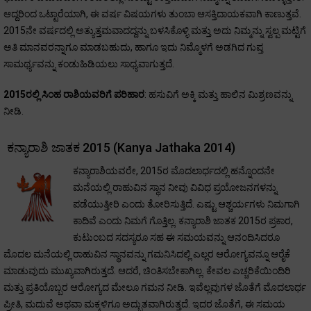
ಆದ್ದರಿಂದ ಒಟ್ಟಾರೆಯಾಗಿ, ಈ ವರ್ಷ ವಿಷಯಗಳು ತುಂಬಾ ಆಸಕ್ತಿದಾಯಕವಾಗಿ ಕಾಣುತ್ತವೆ.
2015ನೇ ವರ್ಷದಲ್ಲಿ ಅತ್ಯುತ್ತಮವಾದದ್ದನ್ನು ಬಳಸಿಕೊಳ್ಳಿ ಮತ್ತು ಅದು ನಿಮ್ಮನ್ನು ಸ್ವಲ್ಪ ಮಟ್ಟಿಗೆ
ಅತಿ ಮಾನವರನ್ನಾಗೂ ಮಾಡಬಹುದು, ಹಾಗೂ ಇದು ನಿಮ್ಮೊಳಗೆ ಅಡಗಿದ ಗುಪ್ತ
ಸಾಮರ್ಥ್ಯವನ್ನು ಕಂಡುಹಿಡಿಯಲು ಸಾಧ್ಯವಾಗುತ್ತದೆ.
2015ರಲ್ಲಿ ಸಿಂಹ ರಾಶಿಯವರಿಗೆ ಪರಿಹಾರ
: ಹಸುವಿಗೆ ಅಕ್ಕಿ ಮತ್ತು ಹಾಲಿನ ಮಿಶ್ರಣವನ್ನು
ನೀಡಿ.
ಕನ್ಯಾರಾಶಿ ಜಾತಕ 2015 (Kanya Jathaka 2014)
ಕನ್ಯಾರಾಶಿಯವರೇ, 2015ರ ಮೊದಲಾರ್ಧದಲ್ಲಿ ಹನ್ನೊಂದನೇ
ಮನೆಯಲ್ಲಿ ರಾಹುವಿನ ಸ್ಥಾನ ನೀವು ವಿವಿಧ ಪ್ರಯೋಜನಗಳನ್ನು
ಪಡೆಯುತ್ತೀರಿ ಎಂದು ತೋರಿಸುತ್ತಿದೆ. ಎಷ್ಟು ಆಶ್ಚರ್ಯಗಳು ನಿಮಗಾಗಿ
ಕಾದಿವೆ ಎಂದು ನಿಮಗೆ ಗೊತ್ತಿಲ್ಲ. ಕನ್ಯಾರಾಶಿ ಜಾತಕ 2015ರ ಪ್ರಕಾರ,
ಕುಟುಂಬದ ಸದಸ್ಯರೂ ಸಹ ಈ ಸಮಯವನ್ನು ಆನಂದಿಸಿದರೂ
ಮೊದಲ ಮನೆಯಲ್ಲಿ ರಾಹುವಿನ ಸ್ಥಾನವನ್ನು ಗಮನಿಸಿದಲ್ಲಿ ಎಲ್ಲರ ಆರೋಗ್ಯವನ್ನೂ ಆರೈಕೆ
ಮಾಡುವುದು ಮುಖ್ಯವಾಗಿರುತ್ತದೆ. ಆದರೆ, ಚಿಂತಿಸಬೇಕಾಗಿಲ್ಲ. ಕೇವಲ ಎಚ್ಚರಿಕೆಯಿಂದಿರಿ
ಮತ್ತು ಪ್ರತಿಯೊಬ್ಬರ ಆರೋಗ್ಯದ ಮೇಲೂ ಗಮನ ನೀಡಿ. ಇವೆಲ್ಲವುಗಳ ಜೊತೆಗೆ ಮೊದಲಾರ್ಧ
ಪ್ರೀತಿ, ಮದುವೆ ಅಥವಾ ಮಕ್ಕಳಿಗೂ ಅದ್ಭುತವಾಗಿರುತ್ತದೆ. ಇದರ ಜೊತೆಗೆ, ಈ ಸಮಯ