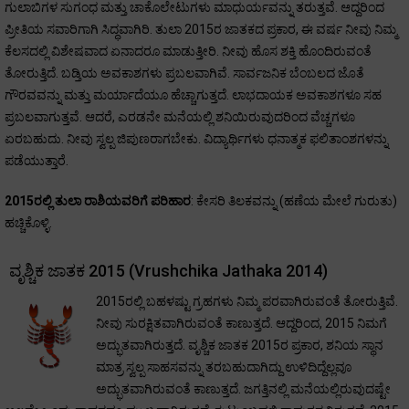
ಗುಲಾಬಿಗಳ ಸುಗಂಧ ಮತ್ತು ಚಾಕೊಲೇಟುಗಳು ಮಾಧುರ್ಯವನ್ನು ತರುತ್ತವೆ. ಆದ್ದರಿಂದ
ಪ್ರೀತಿಯ ಸವಾರಿಗಾಗಿ ಸಿದ್ಧವಾಗಿರಿ. ತುಲಾ 2015ರ ಜಾತಕದ ಪ್ರಕಾರ, ಈ ವರ್ಷ ನೀವು ನಿಮ್ಮ
ಕೆಲಸದಲ್ಲಿ ವಿಶೇಷವಾದ ಏನಾದರೂ ಮಾಡುತ್ತೀರಿ. ನೀವು ಹೊಸ ಶಕ್ತಿ ಹೊಂದಿರುವಂತೆ
ತೋರುತ್ತಿದೆ. ಬಡ್ತಿಯ ಅವಕಾಶಗಳು ಪ್ರಬಲವಾಗಿವೆ. ಸಾರ್ವಜನಿಕ ಬೆಂಬಲದ ಜೊತೆ
ಗೌರವವನ್ನು ಮತ್ತು ಮರ್ಯಾದೆಯೂ ಹೆಚ್ಚಾಗುತ್ತದೆ. ಲಾಭದಾಯಕ ಅವಕಾಶಗಳೂ ಸಹ
ಪ್ರಬಲವಾಗುತ್ತವೆ. ಆದರೆ, ಎರಡನೇ ಮನೆಯಲ್ಲಿ ಶನಿಯಿರುವುದರಿಂದ ವೆಚ್ಚಗಳೂ
ಏರಬಹುದು. ನೀವು ಸ್ವಲ್ಪ ಜಿಪುಣರಾಗಬೇಕು. ವಿದ್ಯಾರ್ಥಿಗಳು ಧನಾತ್ಮಕ ಫಲಿತಾಂಶಗಳನ್ನು
ಪಡೆಯುತ್ತಾರೆ.
2015ರಲ್ಲಿ ತುಲಾ ರಾಶಿಯವರಿಗೆ ಪರಿಹಾರ
: ಕೇಸರಿ ತಿಲಕವನ್ನು (ಹಣೆಯ ಮೇಲೆ ಗುರುತು)
ಹಚ್ಚಿಕೊಳ್ಳಿ.
ವೃಶ್ಚಿಕ ಜಾತಕ 2015 (Vrushchika Jathaka 2014)
2015ರಲ್ಲಿ ಬಹಳಷ್ಟು ಗ್ರಹಗಳು ನಿಮ್ಮ ಪರವಾಗಿರುವಂತೆ ತೋರುತ್ತಿವೆ.
ನೀವು ಸುರಕ್ಷಿತವಾಗಿರುವಂತೆ ಕಾಣುತ್ತದೆ. ಆದ್ದರಿಂದ, 2015 ನಿಮಗೆ
ಅದ್ಭುತವಾಗಿರುತ್ತದೆ. ವೃಶ್ಚಿಕ ಜಾತಕ 2015ರ ಪ್ರಕಾರ, ಶನಿಯ ಸ್ಥಾನ
ಮಾತ್ರ ಸ್ವಲ್ಪ ಸಾಹಸವನ್ನು ತರಬಹುದಾಗಿದ್ದು ಉಳಿದಿದ್ದೆಲ್ಲವೂ
ಅದ್ಭುತವಾಗಿರುವಂತೆ ಕಾಣುತ್ತದೆ. ಜಗತ್ತಿನಲ್ಲಿ ಮನೆಯಲ್ಲಿರುವುದಷ್ಟೇ