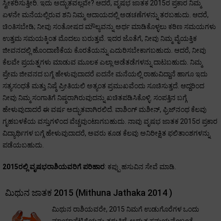
ಸ್ವೀಕರಿಸುತ್ತೀರಿ. ಇದು ಅದ್ಭುತವಲ್ಲವೇ? ಆದರೆ, ವೃಷಭ ಜಾತಕ 2015ರ ಪ್ರಕಾರ ನಿಮ್ಮ
ಏಳನೇ ಮನೆಯಲ್ಲಿರುವ ಶನಿ ನಿಮ್ಮ ಆದಾಯದಲ್ಲಿ ಅಡಚಣೆಗಳನ್ನು ತರಬಹುದು. ಆದರೆ,
ಚಿಂತಿಸಬೇಡಿ; ನೀವು ಸಂತೋಷದ ಮೌಲ್ಯವನ್ನು ಅರ್ಥ ಮಾಡಿಕೊಳ್ಳಲು ಕಠಿಣ ಸಮಯಗಳು
ಉತ್ತಮ ಸಮಯಕ್ಕಿಂತ ಮೊದಲು ಬರುತ್ತವೆ. ಇದರ ಜೊತೆಗೆ, ನೀವು ನಿಮ್ಮ ವೈಯಕ್ತಿಕ
ಜೀವನದಲ್ಲಿ ಹೊಂದಾಣಿಕೆಯ ಕೊರತೆಯನ್ನು ಎದುರಿಸಬೇಕಾಗಬಹುದು. ಆದರೆ, ನೀವು
ಕೆಲವೇ ಪ್ರಯತ್ನಗಳು ಮಾಡುವ ಮೂಲಕ ಎಲ್ಲಾ ಅಡೆತಡೆಗಳನ್ನು ದಾಟಬಹುದು. ನಿಮ್ಮ
ಪ್ರೇಮ ಜೀವನದ ಬಗ್ಗೆ ಹೇಳುವುದಾದರೆ ಐದನೇ ಮನೆಯಲ್ಲಿ ರಾಹುವಿದ್ದಾನೆ ಹಾಗೂ ಇದು
ಸತ್ಯಸಂಧತೆ ಮತ್ತು ನಿಷ್ಠೆ ಪ್ರೀತಿಯಲಿ ಅತ್ಯಂತ ಪ್ರಮುಖವೆಂದು ಸೂಚಿಸುತ್ತದೆ. ಆದ್ದರಿಂದ
ನೀವು ನಿಮ್ಮ ಸಂಗಾತಿಗೆ ನಿಷ್ಠರಾಗಿರುವುದನ್ನು ಖಚಿತಪಡಿಸಿಕೊಳ್ಳಿ. ಸಂಪತ್ತಿನ ಬಗ್ಗೆ
ಹೇಳುವುದಾದರೆ ಈ ವರ್ಷ ಅದ್ಭುತವಾಗಿರಲಿದೆ. ವಾಶಿಂಗ್ ಮಶೀನ್, ಫ್ರಿಜ್‌ನಂಥ ಕೆಲವು
ಗೃಹಬಳಕೆಯ ವಸ್ತುಗಳಿಂದ ವೆಚ್ಚವುಂಟಾಗಬಹುದು. ನಾವು ವೃಷಭ ಜಾತಕ 2015ರ ಪ್ರಕಾರ
ವಿದ್ಯಾರ್ಥಿಗಳ ಬಗ್ಗೆ ಹೇಳುವುದಾದರೆ, ಅವರು ಕೂಡ ಕೆಲವು ಅನಿರೀಕ್ಷಿತ ಫಲಿತಾಂಶಗಳನ್ನು
ಪಡೆಯಬಹುದು.
2015ರಲ್ಲಿ ವೃಷಭರಾಶಿಯವರಿಗೆ ಪರಿಹಾರ
: ಕಪ್ಪು ಹಸುವಿನ ಸೇವೆ ಮಾಡಿ.
ಮಿಥುನ ಜಾತಕ 2015 (Mithuna Jathaka 2014 )
ಮಿಥುನ ರಾಶಿಯವರೇ, 2015 ನಿಮಗೆ ಉಡುಗೊರೆಗಳ ಒಂದು