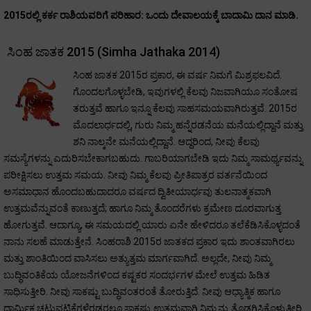
2015ರಲ್ಲಿ ಕರ್ಕ ರಾಶಿಯವರಿಗೆ ಪರಿಹಾರ
: ಒಂದು ದೇವಾಲಯಕ್ಕೆ ಬಾದಾಮಿ ದಾನ ಮಾಡಿ.
ಸಿಂಹ ಜಾತಕ 2015 (Simha Jathaka 2014)
ಸಿಂಹ ಜಾತಕ 2015ರ ಪ್ರಕಾರ, ಈ ವರ್ಷ ನಿಮಗೆ ಮಿಶ್ರಫಲವಿದೆ.
ಗೊಂದಲಗೊಳ್ಳಬೇಡಿ, ಇವುಗಳಲ್ಲಿ ಕೆಲವು ನಿಜವಾಗಿಯೂ ಸಂತೋಷ
ತರುತ್ತವೆ ಹಾಗೂ ಇನ್ನೂ ಕೆಲವು ಸಾಹಸಮಯವಾಗಿರುತ್ತವೆ. 2015ರ
ಮೊದಲಾರ್ಧದಲ್ಲಿ, ಗುರು ನಿಮ್ಮ ಹನ್ನೆರಡನೆಯ ಮನೆಯಲ್ಲಿದ್ದಾನೆ ಮತ್ತು
ಶನಿ ನಾಲ್ಕನೇ ಮನೆಯಲ್ಲಿದ್ದಾನೆ. ಆದ್ದರಿಂದ, ನೀವು ಕೆಲವು
ಸಮಸ್ಯೆಗಳನ್ನು ಎದುರಿಸಬೇಕಾಗಬಹುದು. ಗಾಬರಿಯಾಗಬೇಡಿ ಇದು ನಿಮ್ಮ ಸಾಮರ್ಥ್ಯವನ್ನು
ಪರೀಕ್ಷಿಸಲು ಉತ್ತಮ ಸಮಯ. ನೀವು ನಿಮ್ಮ ಕೆಲವು ಪ್ರೀತಿಪಾತ್ರರ ವರ್ತನೆಯಿಂದ
ಅಸಮಾಧಾನ ಹೊಂದಬಹುದಾದರೂ ವರ್ಷದ ದ್ವಿತೀಯಾರ್ಧವು ತುಲನಾತ್ಮಕವಾಗಿ
ಉತ್ತಮವೆನ್ನುವಂತೆ ಕಾಣುತ್ತದೆ; ಹಾಗೂ ನಿಮ್ಮ ತೊಂದರೆಗಳು ಕ್ರಮೇಣ ದೂರವಾಗುತ್ತ
ಹೋಗುತ್ತವೆ. ಆದಾಗ್ಯೂ, ಈ ಸಮಯದಲ್ಲಿ ಯಾರು ಏನೇ ಹೇಳಿದರೂ ತಲೆಕೆಡಿಸಿಕೊಳ್ಳದಂತೆ
ನಾನು ಸಲಹೆ ಮಾಡುತ್ತೇನೆ. ಸಿಂಹರಾಶಿ 2015ರ ಜಾತಕದ ಪ್ರಕಾರ ಇದು ಶಾಂತವಾಗಿರಲು
ಮತ್ತು ಶಾಂತಿಯಿಂದ ವಾಸಿಸಲು ಅತ್ಯುತ್ತಮ ಮಾರ್ಗವಾಗಿದೆ. ಅಲ್ಲದೇ, ನೀವು ನಿಮ್ಮ
ಬುದ್ಧಿವಂತಿಕೆಯ ಯೋಜನೆಗಳಿಂದ ಕಷ್ಟಕರ ಸಂದರ್ಭಗಳ ಮೇಲೆ ಉತ್ತಮ ಹಿಡಿತ
ಸಾಧಿಸುತ್ತೀರಿ. ನೀವು ಸಾಕಷ್ಟು ಬುದ್ಧಿವಂತರಂತೆ ತೋರುತ್ತಿದೆ. ನೀವು ಆಧ್ಯಾತ್ಮಿಕ ಹಾಗೂ
ಧಾರ್ಮಿಕ ಚಟುವಟಿಕೆಗಳೆರಡರಲ್ಲೂ ಸಾಕಷ್ಟು ಉತ್ತಮವಾಗಿ ನಿಮ್ಮನ್ನು ತೊಡಗಿಸಿಕೊಳ್ಳುತ್ತೀರಿ.