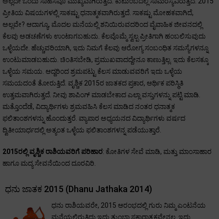
ಅಲ್ಲದೇ ಒಂದು ಸಾಹಸವೂ ಮುಖ್ಯವಾಗಿರುತ್ತದೆ. ಕುಟುಂಬದಲ್ಲಿ ಸಾಮರಸ್ಯವಿರುತ್ತದೆ. 2015
ಪ್ರೀತಿಯ ವಿಷಯಗಳಲ್ಲಿ ಸಾಕಷ್ಟು ಧನಾತ್ಮಕವಾಗಿರುತ್ತದೆ. ಸಾಕಷ್ಟು ಮೋಹಕವಾಗಿದೆ,
ಅಲ್ಲವೇ? ಆದಾಗ್ಯೂ, ಮೊದಲ ಮನೆಯಲ್ಲಿ ಶನಿಯಿರುವದರಿಂದ ವೈವಾಹಿಕ ಜೀವನದಲ್ಲಿ
ಕೆಲವು ಅಡಚಣೆಗಳು ಉಂಟಾಗಬಹುದು. ಕೆಲವೊಮ್ಮೆ ಸ್ವಲ್ಪ ಪ್ರೀತಿಗಾಗಿ ಹಂಬಲಿಸುವುದು
ಒಳ್ಳೆಯದೇ. ಹೆಚ್ಚುವರಿಯಾಗಿ, ಇದು ನಿಮಗೆ ಕೆಲವು ಆರೋಗ್ಯ ಸಂಬಂಧಿತ ಸಮಸ್ಯೆಗಳನ್ನೂ
ಉಂಟುಮಾಡಬಹುದು. ಚಿಂತಿಸಬೇಡಿ, ಪ್ರಮುಖವಾದದ್ದೇನೂ ಕಾಣುತ್ತಿಲ್ಲ. ಇದು ಕೆಲಸಕ್ಕೂ
ಒಳ್ಳೆಯ ಸಮಯ. ಆದ್ದರಿಂದ ಶ್ರಮಪಟ್ಟು ಕೆಲಸ ಮಾಡುವವರಿಗೆ ಇದು ಒಳ್ಳೆಯ
ಸಮಯದಂತೆ ತೋರುತ್ತಿದೆ. ವೃಶ್ಚಿಕ 2015ರ ಜಾತಕದ ಪ್ರಕಾರ, ಆರ್ಥಿಕ ಪರಿಸ್ಥಿತಿ
ಉತ್ತಮವಾಗಿರುತ್ತದೆ. ನೀವು ಶಾಪಿಂಗ್ ಮಾಡಬೇಕಾದ ಎಲ್ಲಾ ವಸ್ತುಗಳನ್ನು ಪಟ್ಟಿ ಮಾಡಿ.
ಮತ್ತೊಂದೆಡೆ, ವಿದ್ಯಾರ್ಥಿಗಳು ಶ್ರಮವಹಿಸಿ ಕೆಲಸ ಮಾಡಿದ ನಂತರ ಧನಾತ್ಮಕ
ಫಲಿತಾಂಶಗಳನ್ನು ಹೊಂದುತ್ತರೆ. ವ್ಯಾಪಾರ ಅಧ್ಯಯನದ ವಿದ್ಯಾರ್ಥಿಗಳು ವರ್ಷದ
ದ್ವಿತೀಯಾರ್ಧದಲ್ಲಿ ಅತ್ಯಂತ ಒಳ್ಳೆಯ ಫಲಿತಾಂಶಗಳನ್ನ ಪಡೆಯುತ್ತಾರೆ.
2015ರಲ್ಲಿ ವೃಶ್ಚಿಕ ರಾಶಿಯವರಿಗೆ ಪರಿಹಾರ
: ಕೋತಿಗಳ ಸೇವೆ ಮಾಡಿ, ಮತ್ತು ಮಾಂಸಾಹಾರ
ಹಾಗೂ ಮದ್ಯ ಸೇವನೆಯಿಂದ ದೂರವಿರಿ.
ಧನು ಜಾತಕ 2015 (Dhanu Jathaka 2014)
ಧನು ರಾಶಿಯವರೇ, 2015 ಆರಂಭದಲ್ಲಿ ಗುರು ನಿಮ್ಮ ಎಂಟನೆಯ
ಮನೆಯಲ್ಲಿರುತ್ತಿದ್ದು ಇದು ತುಂಬಾ ಸಕಾರಾತ್ಮಕವೇನಲ್ಲ. ಇದು