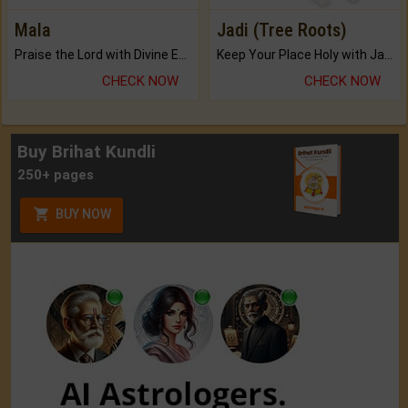
Mala
Jadi (Tree Roots)
Praise the Lord with Divine Energies of Mala.
Keep Your Place Holy with Jadi.
CHECK NOW
CHECK NOW
Buy Brihat Kundli
250+ pages
BUY NOW