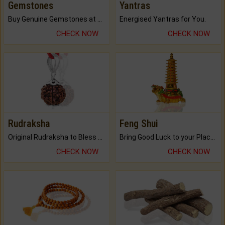
Gemstones
Yantras
Buy Genuine Gemstones at Best Prices.
Energised Yantras for You.
CHECK NOW
CHECK NOW
Rudraksha
Feng Shui
Original Rudraksha to Bless Your Way.
Bring Good Luck to your Place with Feng Shui.
CHECK NOW
CHECK NOW