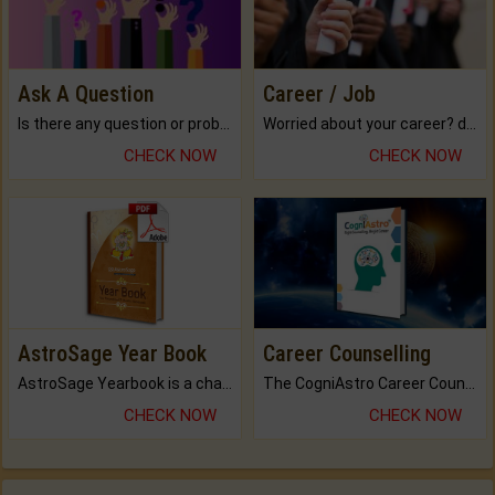
Ask A Question
Career / Job
Is there any question or problem lingering.
Worried about your career? don't know what is.
CHECK NOW
CHECK NOW
AstroSage Year Book
Career Counselling
AstroSage Yearbook is a channel to fulfill your dreams and destiny.
The CogniAstro Career Counselling Report is the most comprehensive report available on this topic.
CHECK NOW
CHECK NOW