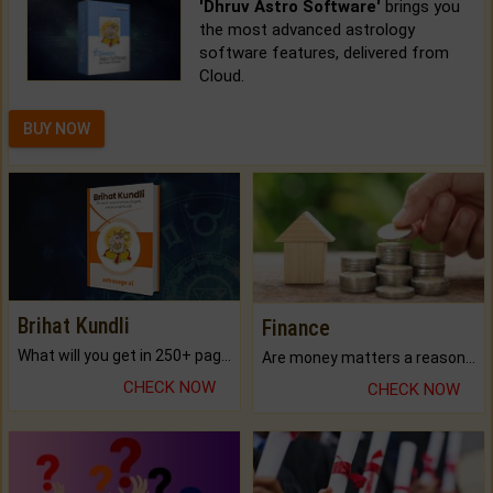
'Dhruv Astro Software'
brings you
the most advanced astrology
software features, delivered from
Cloud.
BUY NOW
Brihat Kundli
Finance
What will you get in 250+ pages Colored Brihat Kundli.
Are money matters a reason for the dark-circles under your eyes?
CHECK NOW
CHECK NOW