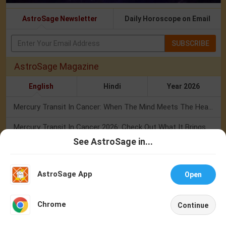
AstroSage Newsletter
Daily Horoscope on Email
SUBSCRIBE
AstroSage Magazine
English
Hindi
Year 2026
Mercury Transit In Cancer: When The Mind Meets The Heart!
Mercury Transit In Cancer 2026: Check Out What It Brings For You
See AstroSage in...
Shravan Somvar Vrat 2026: Dates, Significance & Rituals In August
Talk To
Chat With
Astrologer
Astrologer
Weekly Horoscope 3 To 9 August, 2026: List Of Fasts & Festivals
AstroSage App
Open
Numerology Weekly Horoscope: 2 August To 8 August, 2026
NEW
Chrome
Continue
Friendship Day 2026: What The Stars Say About Your Best Friend!
Home
Shop
Call
Chat
Account