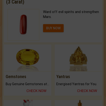
(3 Carat)
Ward off evil spirits and strengthen
Mars.
BUY NOW
Gemstones
Yantras
Buy Genuine Gemstones at Best Prices.
Energised Yantras for You.
CHECK NOW
CHECK NOW