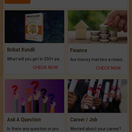
Brihat Kundli
Finance
What will you get in 250+ pages Colored Brihat Kundli.
Are money matters a reason for the dark-circles under your eyes?
CHECK NOW
CHECK NOW
Ask A Question
Career / Job
Is there any question or problem lingering.
Worried about your career? don't know what is.