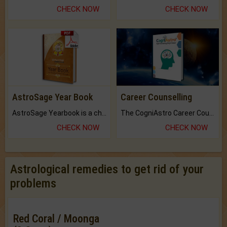
CHECK NOW
CHECK NOW
AstroSage Year Book
Career Counselling
AstroSage Yearbook is a channel to fulfill your dreams and destiny.
The CogniAstro Career Counselling Report is the most comprehensive report available on this topic.
CHECK NOW
CHECK NOW
Astrological remedies to get rid of your
problems
Red Coral / Moonga