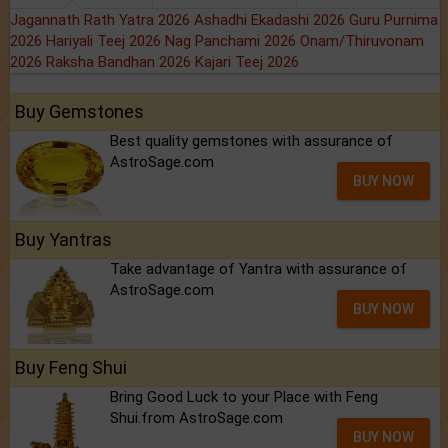
Jagannath Rath Yatra 2026
Ashadhi Ekadashi 2026
Guru Purnima
2026
Hariyali Teej 2026
Nag Panchami 2026
Onam/Thiruvonam
2026
Raksha Bandhan 2026
Kajari Teej 2026
Buy Gemstones
Best quality gemstones with assurance of
AstroSage.com
BUY NOW
Buy Yantras
Take advantage of Yantra with assurance of
AstroSage.com
BUY NOW
Buy Feng Shui
Bring Good Luck to your Place with Feng
Shui.from AstroSage.com
BUY NOW