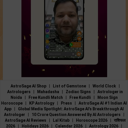
AstroSage AI Shop
|
List of Gemstone
|
World Clock
|
Astrologers
|
Mahadasha
|
Zodiac Signs
|
Astrologer in
Noida
|
Free Kundli Match
|
Free Kundli
|
Moon Sign
Horoscope
|
KP Astrology
|
Press
|
AstroSage AI #1 Indian AI
App
|
Global Media Spotlight: AstroSage AI’s Breakthrough AI
Astrologer
|
10 Crore Question Answered By AI Astrologers
|
AstroSage AI Reviews
|
Lal Kitab
|
Horoscope 2026
|
राशिफल
2026
|
Holidays 2026
|
Calendar 2026
|
Astrology 2026
|