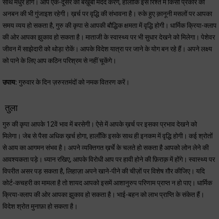
साथ मधुर होंगे। आप एक-दूसरे की बख़ूबी मदद करेंगे, हालाँकि इस रिश्ते में किसी प्रकार की
अनबन की भी गुंजाइश रहेगी। ख़र्च पर वृद्धि की संभावना है। रुके हुए क़ानूनी मसलों पर आपका
समय व्यय हो सकता है, गुरु की कृपा से आपकी बौद्धिक क्षमता में वृद्धि होगी। धार्मिक क्रिया-क्लाप
की ओर आपका झुकाव हो सकता है। माताजी के स्वास्थ्य पर भी सुधार देखने को मिलेगा। पेशेवर
जीवन में साझेदारी को थोड़ा रोकें। आपके विदेश यात्रा पर जाने के योग बन रहे हैं। अपने लक्ष्य
को पाने के लिए आप कठिन परिश्रम से नहीं चूकेंगे।
उपाय:
गुरुवार के दिन ज़रुरतमंदों को नमक वितरण करें।
तुला
गुरु की कृपा आपके 12वें भाव में बरसेगी। ऐसे में आपके ख़र्च पर इसका प्रभाव देखने को
मिलेगा। जेब से पैसा अधिक ख़र्च होगा, हालाँकि इसके साथ ही इनकम में वृद्धि होगी। कई श्रोतों
से आय का आगमन संभव है। अपने व्यक्तिगत ख़र्चे के चलते हो सकता है आपको लोन लेने की
आवश्यकता पड़े। ध्यान रखिए, आपके विरोधी आप पर हावी होने की फ़िराक़ में होंगे। स्वास्थ्य पर
विपरीत असर पड़ सकता है, लिहाज़ा अपने खाने-पीने की चीज़ों पर विशेष ग़ौर कीजिए। यदि
कोर्ट-कचहरी का मामला है तो शायद आपको इसमें आशानुरुप परिणाम प्राप्त न हो पाए। धार्मिक
क्रिया-क्लाप की ओर आपका झुकाव हो सकता है। भाई-बहन को लाभ प्राप्ति के संकेत हैं।
विदेश श्रोत मुनाफ़ा हो सकता है।