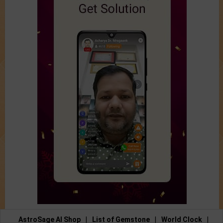
AstroSage AI Shop
|
List of Gemstone
|
World Clock
|