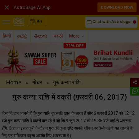

AstroSage AI App
DOWNLOAD NOW
₹
0
Chat with Astrologer
chat_bubble_outline
हिन्दी
தமிழ்
తెలుగు
मराठी
More
Home
गोचर
गुरु कन्या राशि..
»
»
गुरु कन्या राशि में वक्री (फ़रवरी 06, 2017)
जैसा कि हम जानते हैं कि गुरु यानि बृहस्पति ज्ञान के सागर हैं और 6 फ़रवरी 2017 को 12:12
बजे गुरु कन्या राशि में वक्री कर रहे हैं जो कि 9 जून 2017 को 19:35 बजे यहाँ से अग्रसर
होंगे, लिहाज़ा इस वक्री के दौरान गुरु की कृपा दृष्टि आपके जीवन पर कैसे पड़ेगी यह जानने के
लिए यह राशिफल पढ़ना आपके लिए आवश्यक है।