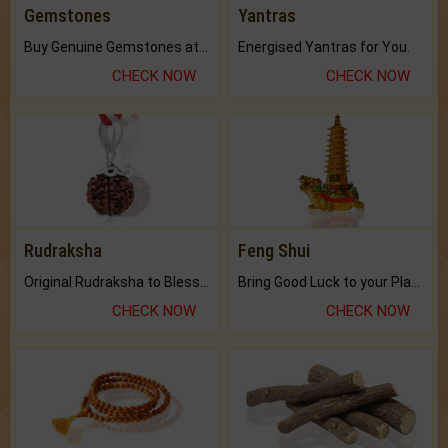
Gemstones
Yantras
Buy Genuine Gemstones at Best Prices.
Energised Yantras for You.
CHECK NOW
CHECK NOW
Rudraksha
Feng Shui
Original Rudraksha to Bless Your Way.
Bring Good Luck to your Place with Feng Shui.
CHECK NOW
CHECK NOW