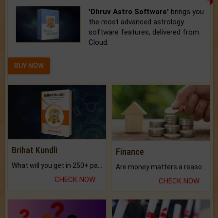
'Dhruv Astro Software'
brings you
the most advanced astrology
software features, delivered from
Cloud.
BUY NOW
Brihat Kundli
Finance
What will you get in 250+ pages Colored Brihat Kundli.
Are money matters a reason for the dark-circles under your eyes?
CHECK NOW
CHECK NOW