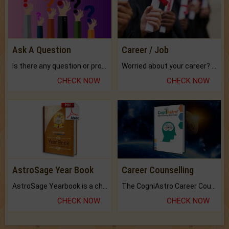
Ask A Question
Career / Job
Is there any question or problem lingering.
Worried about your career? don't know what is.
CHECK NOW
CHECK NOW
AstroSage Year Book
Career Counselling
AstroSage Yearbook is a channel to fulfill your dreams and destiny.
The CogniAstro Career Counselling Report is the most comprehensive report available on this topic.
CHECK NOW
CHECK NOW